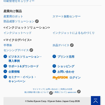
印刷管理セキュリティー
産業向け製品
産業用ロボット
スマート振動センサー
部品成形ソリューション
<インクジェットソリューション>
インクジェットヘッド
インクジェットによるものづくり
<マイクロデバイス>
半導体
水晶デバイス
センシングデバイス
ビジネスソリューション・
プリント活用
導入事例
サポート&ダウンロード
ショッピング
企業情報
お問い合わせ
セミナー・イベント・
ログイン
キャンペーン
サイトマップ |
お問い合わせ |
ご利用上の注意
個人情報の取り扱いについて
|
商標について |
epson.com
© Seiko Epson Corp. / Epson Sales Japan Corp.
2026