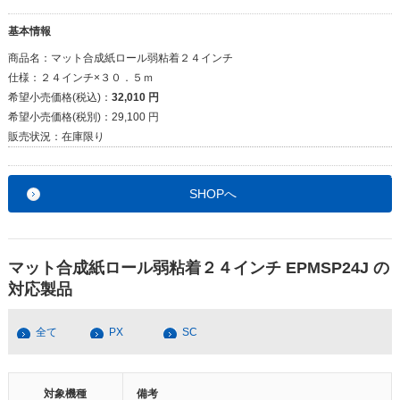
基本情報
商品名：
マット合成紙ロール弱粘着２４インチ
仕様：
２４インチ×３０．５ｍ
希望小売価格(税込)：
32,010 円
希望小売価格(税別)：
29,100 円
販売状況：
在庫限り
SHOPへ
マット合成紙ロール弱粘着２４インチ EPMSP24J の
対応製品
全て
PX
SC
対象機種
備考