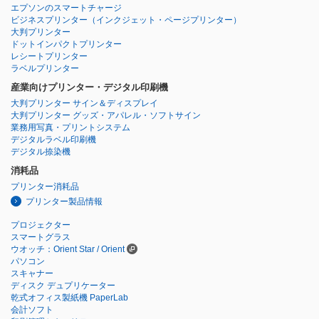
エプソンのスマートチャージ
ビジネスプリンター
（インクジェット・ページプリンター）
大判プリンター
ドットインパクトプリンター
レシートプリンター
ラベルプリンター
産業向けプリンター・デジタル印刷機
大判プリンター サイン＆ディスプレイ
大判プリンター グッズ・アパレル・ソフトサイン
業務用写真・プリントシステム
デジタルラベル印刷機
デジタル捺染機
消耗品
プリンター消耗品
プリンター製品情報
プロジェクター
スマートグラス
ウオッチ：Orient Star / Orient
パソコン
スキャナー
ディスク デュプリケーター
乾式オフィス製紙機 PaperLab
会計ソフト