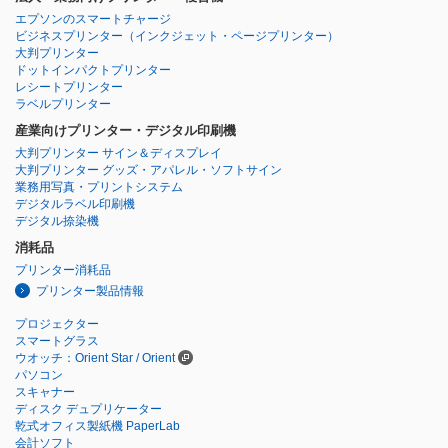
エプソンのスマートチャージ
ビジネスプリンター
（インクジェット・ページプリンター）
大判プリンター
ドットインパクトプリンター
レシートプリンター
ラベルプリンター
産業向けプリンター・デジタル印刷機
大判プリンター サイン＆ディスプレイ
大判プリンター グッズ・アパレル・ソフトサイン
業務用写真・プリントシステム
デジタルラベル印刷機
デジタル捺染機
消耗品
プリンター消耗品
プリンター製品情報
プロジェクター
スマートグラス
ウオッチ：Orient Star / Orient
パソコン
スキャナー
ディスク デュプリケーター
乾式オフィス製紙機 PaperLab
会計ソフト