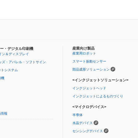
産業向け製品
ー・デジタル印刷機
産業用ロボット
イン＆ディスプレイ
スマート振動センサー
ッズ・アパレル・ソフトサイン
部品成形ソリューション
ントシステム
刷機
<インクジェットソリューション>
インクジェットヘッド
インクジェットによるものづくり
<マイクロデバイス>
品情報
半導体
水晶デバイス
センシングデバイス