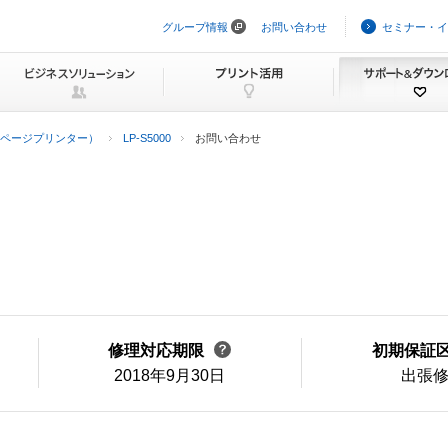
グループ情報
お問い合わせ
セミナー・イ
ナ
ビ
ゲ
ー
シ
ョ
ン
ページプリンター）
LP-S5000
お問い合わせ
を
ス
キ
ッ
プ
修理対応期限
初期保証
2018年9月30日
出張