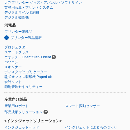
大判プリンター グッズ・アパレル・ソフトサイン
業務用写真・プリントシステム
デジタルラベル印刷機
デジタル捺染機
消耗品
プリンター消耗品
プリンター製品情報
プロジェクター
スマートグラス
ウオッチ：Orient Star / Orient
パソコン
スキャナー
ディスク デュプリケーター
乾式オフィス製紙機 PaperLab
会計ソフト
印刷管理セキュリティー
産業向け製品
産業用ロボット
スマート振動センサー
部品成形ソリューション
<インクジェットソリューション>
インクジェットヘッド
インクジェットによるものづくり