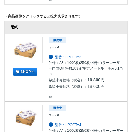
備考：
（商品画像をクリックすると拡大表示されます）
用紙
コート紙
型番：LPCCTA3
仕様：A3：1000枚(250枚×4冊)カラーレーザ
ー両面OK 坪数103ｇ/平方メートル 厚み0.1m
m
19,800円
希望小売価格（税込）：
18,000円
希望小売価格（税別）：
備考：
コート紙
型番：LPCCTA4
仕様：A4：1000枚(250枚×4冊)カラーレーザー