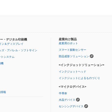
産業向け製品
ー・デジタル印刷機
産業用ロボット
イン＆ディスプレイ
スマート振動センサー
ッズ・アパレル・ソフトサイン
部品成形ソリューション
ントシステム
刷機
<インクジェットソリューション>
インクジェットヘッド
インクジェットによるものづくり
<マイクロデバイス>
品情報
半導体
水晶デバイス
センシングデバイス