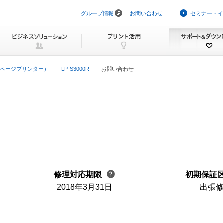
グループ情報
お問い合わせ
セミナー・イ
ナ
ビ
ゲ
ー
シ
ョ
ン
ページプリンター）
LP-S3000R
お問い合わせ
を
ス
キ
ッ
プ
修理対応期限
初期保証
2018年3月31日
出張