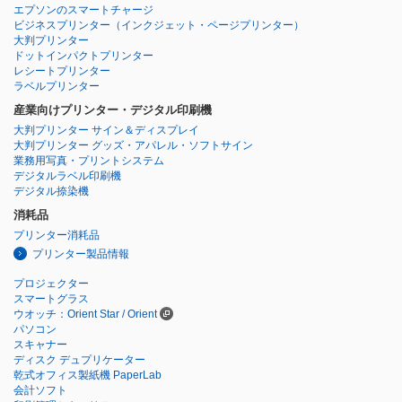
エプソンのスマートチャージ
ビジネスプリンター
（インクジェット・ページプリンター）
大判プリンター
ドットインパクトプリンター
レシートプリンター
ラベルプリンター
産業向けプリンター・デジタル印刷機
大判プリンター サイン＆ディスプレイ
大判プリンター グッズ・アパレル・ソフトサイン
業務用写真・プリントシステム
デジタルラベル印刷機
デジタル捺染機
消耗品
プリンター消耗品
プリンター製品情報
プロジェクター
スマートグラス
ウオッチ：Orient Star / Orient
パソコン
スキャナー
ディスク デュプリケーター
乾式オフィス製紙機 PaperLab
会計ソフト