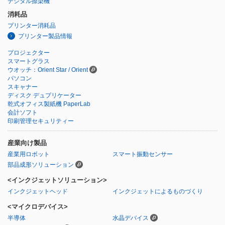
デジタル捺染機
消耗品
プリンター消耗品
プリンター製品情報
プロジェクター
スマートグラス
ウオッチ：Orient Star / Orient
パソコン
スキャナー
ディスク デュプリケーター
乾式オフィス製紙機 PaperLab
会計ソフト
印刷管理セキュリティー
産業向け製品
産業用ロボット
スマート振動センサー
部品成形ソリューション
<インクジェットソリューション>
インクジェットヘッド
インクジェットによるものづくり
<マイクロデバイス>
半導体
水晶デバイス