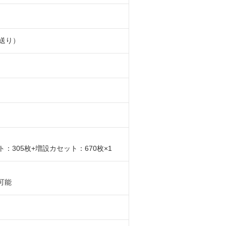
コ送り）
セット：305枚+増設カセット：670枚×1
設可能