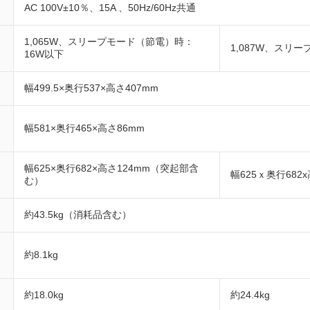
AC 100V±10％、15A 、50Hz/60Hz共通
1,065W、スリープモード（節電）時：
1,087W、スリ
16W以下
幅499.5×奥行537×高さ407mm
幅581×奥行465×高さ86mm
幅625×奥行682×高さ124mm（突起部含
幅625ｘ奥行682
む）
約43.5kg（消耗品含む）
約8.1kg
約18.0kg
約24.4kg