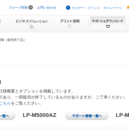
グループ情報
お問い合わせ
セミナー・イベント・キャンペーン
ナ
ビ
ゲ
ー
シ
ョ
ン
情報（販売終了品）
を
ス
キ
ッ
プ
）
仕様概要とオプションを掲載しています。
であり、一部販売が終了しているものがありますが、ご了承ください。
こちら
をご覧ください。
LP-M5000AZ
LP-M