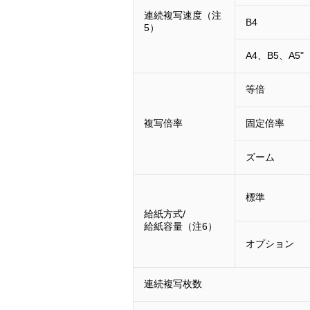
連続複写速度（注
B4
5）
A4、B5、A5"
等倍
複写倍率
固定倍率
ズーム
標準
給紙方式/
給紙容量（注6）
オプション
連続複写枚数