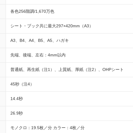
各色256階調/1,670万色
シート・ブック共に最大297×420mm（A3）
A3、B4、A4、B5、A5、ハガキ
先端、後端、左右：4mm以内
普通紙、再生紙（注1）、上質紙、厚紙（注2）、OHPシート
45秒（注4）
14.4秒
26.9秒
モノクロ：19.5枚／分 カラー：4枚／分