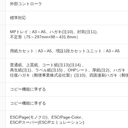
外部コントローラ
標準対応
MPトレイ：A3～A5、ハガキ(注10)、封筒(注11)、
不定形（75～297mm×98～431.8mm）
用紙カセット：A3～A5、増設1段カセットユニット：A3～A5
普通紙、上質紙、コート紙(注13)(注14) 、
再生紙(注1)、ラベル紙(注15) 、OHPシート、厚紙(注2)、ハガ
往復ハガキ（郵便事業株式会社製）(注10)、四面連刷ハガキ（郵便事
コピー機能に準ずる
コピー機能に準ずる
ESC/Page(モノクロ)、ESC/Page-Color、
ESC/Pスーパー(ESC/Pエミュレーション)