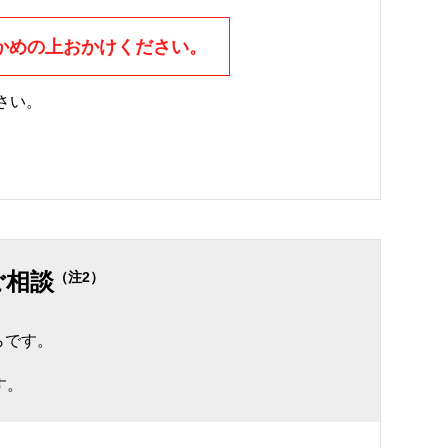
かめの上おかけください。
さい。
。
ご相談
（注2）
らです。
す。