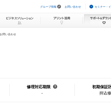
グループ情報
お問い合わせ
セミナー・イ
ナ
ビ
ゲ
ー
シ
ョ
ン
お問い合わせ
を
ス
キ
ッ
プ
修理対応期限
初期保証
-
持込