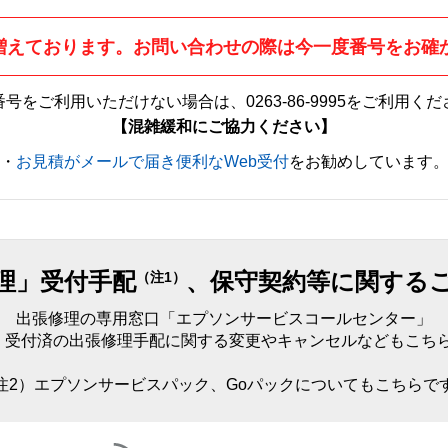
増えております。お問い合わせの際は今一度番号をお確
番号をご利用いただけない場合は、
0263-86-9995
をご利用くだ
【混雑緩和にご協力ください】
・
お見積がメールで届き便利なWeb受付
をお勧めしています
理」受付手配
、保守契約等に関する
（注1）
出張修理の専用窓口「エプソンサービスコールセンター」
）受付済の出張修理手配に関する変更やキャンセルなどもこち
注2）エプソンサービスパック、Goパックについてもこちらで