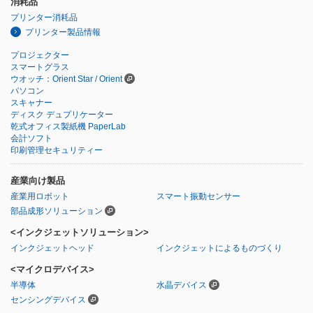
消耗品
プリンター消耗品
プリンター製品情報
プロジェクター
スマートグラス
ウオッチ：Orient Star / Orient
パソコン
スキャナー
ディスク デュプリケーター
乾式オフィス製紙機 PaperLab
会計ソフト
印刷管理セキュリティー
産業向け製品
産業用ロボット
スマート振動センサー
部品成形ソリューション
<インクジェットソリューション>
インクジェットヘッド
インクジェットによるものづくり
<マイクロデバイス>
半導体
水晶デバイス
センシングデバイス