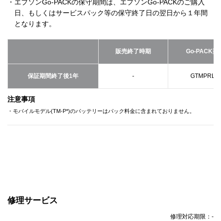
・エプソンGo-PACKの保守期間は、エプソンGo-PACKのご購入
日、もしくはサービスパック等の保守終了日の翌日から１年間
となります。
販売終了時期
Go-PACK型
保証期間終了後1年
-
GTMPRLW
注意事項
・モバイルモデル(TM-P*)のバッテリーはパック料金に含まれておりません。
修理サービス
修理対応期限：
-