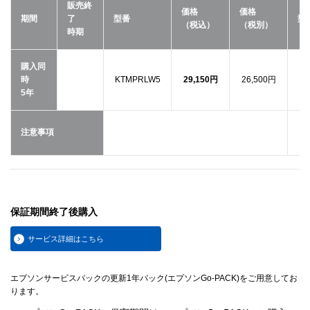
販売終
価格
価格
期間
了
型番
型
（税込）
（税別）
時期
購入同
時
KTMPRLW5
29,150円
26,500円
5年
・
注意事項
保証期間終了後購入
サービス詳細はこちら
エプソンサービスパックの更新1年パック(エプソンGo-PACK)をご用意してお
ります。