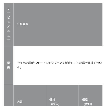
サ
ー
ビ
ス
出張修理
メ
ニ
ュ
ー
概
ご指定の場所へサービスエンジニアを派遣し、その場で修理を行いま
要
す。
価格
価格
内容
（税込）
（税別）