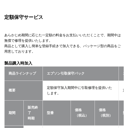
定額保守サービス
あらかじめ期間に応じた一定額の料金をお支払いいただくことで、期間中は
無償で修理を提供いたします。
商品として購入し簡単な登録手続きで加入できる、パッケージ型の商品をご
用意しております。
製品購入時加入
商品ラインナップ
エプソン引取保守パック
エ
定額保守加入期間中に引取修理を提供いた
概要
定
します。
販売終
価格
価格
期間
了
型番
型
（税込）
（税別）
時期