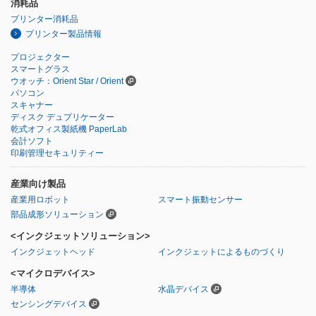
消耗品
プリンター消耗品
プリンター製品情報
プロジェクター
スマートグラス
ウオッチ：Orient Star / Orient
パソコン
スキャナー
ディスク デュプリケーター
乾式オフィス製紙機 PaperLab
会計ソフト
印刷管理セキュリティー
産業向け製品
産業用ロボット
スマート振動センサー
部品成形ソリューション
<インクジェットソリューション>
インクジェットヘッド
インクジェットによるものづくり
<マイクロデバイス>
半導体
水晶デバイス
センシングデバイス