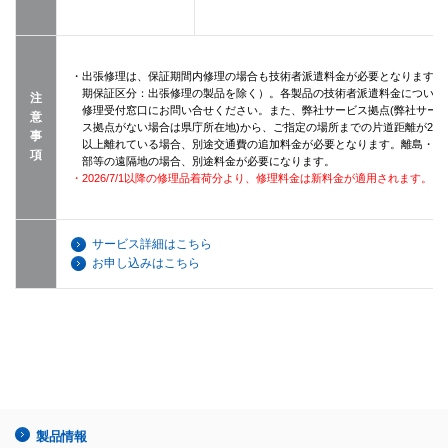
・出張修理は、保証期間内修理の場合も技術者派遣料金が必要となります（
期保証区分：出張修理の製品を除く）。各製品の技術者派遣料金について
注
修理受付窓口にお問い合せください。また、弊社サービス拠点(弊社サー
意
ス拠点がない場合は県庁所在地)から、ご指定の場所までの片道距離が20k
事
以上離れている場合、別途交通費の追加料金が必要となります。離島・山
項
部等の遠隔地の場合、別途料金が必要になります。
・2026/7/1以降の修理品着荷分より、修理料金は新料金が適用されます。
サービス詳細はこちら
お申し込みはこちら
製品情報