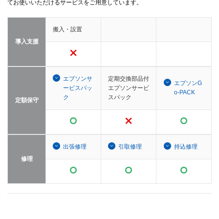
てお使いいただけるサービスをご用意しています。
搬入・設置
導入支援
エプソンサ
定期交換部品付
エプソンG
ービスパッ
エプソンサービ
o-PACK
ク
スパック
定額保守
出張修理
引取修理
持込修理
修理