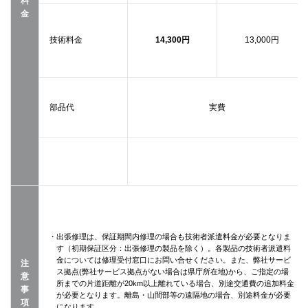
料
金
技術料金
14,300円
13,000円
部品代
実費
・出張修理は、保証期間内修理の場合も技術者派遣料金が必要となりま
す（初期保証区分：出張修理の製品を除く）。各製品の技術者派遣料
金については修理受付窓口にお問い合せください。また、弊社サービ
注
ス拠点(弊社サービス拠点がない場合は県庁所在地)から、ご指定の場
意
所までの片道距離が20km以上離れている場合、別途交通費の追加料金
事
が必要となります。離島・山間部等の遠隔地の場合、別途料金が必要
項
になります。