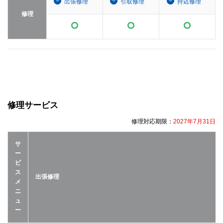
出張修理
引取修理
持込修理
修理
修理サービス
修理対応期限：
2027年7月31日
サ
ー
ビ
ス
出張修理
メ
ニ
ュ
ー