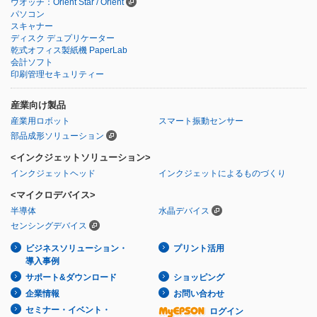
ウオッチ：Orient Star / Orient
パソコン
スキャナー
ディスク デュプリケーター
乾式オフィス製紙機 PaperLab
会計ソフト
印刷管理セキュリティー
産業向け製品
産業用ロボット
スマート振動センサー
部品成形ソリューション
<インクジェットソリューション>
インクジェットヘッド
インクジェットによるものづくり
<マイクロデバイス>
半導体
水晶デバイス
センシングデバイス
ビジネスソリューション・
プリント活用
導入事例
サポート&ダウンロード
ショッピング
企業情報
お問い合わせ
セミナー・イベント・
ログイン