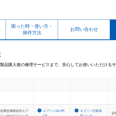
ト
困った時・使い方・
お問い合わせ
ド
操作方法
覧
製品購入後の修理サービスまで、安心してお使いいただけるサ
定期交換部品付エプ
エプソンGo-PA
エプソン引取保
定
ソンサービスパック
CK
守パック