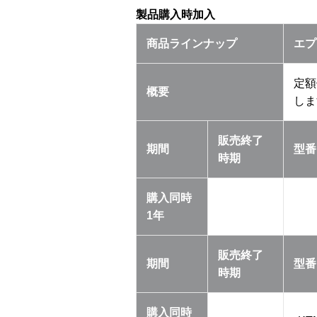
製品購入時加入
商品ラインナップ
エプ
定額
概要
しま
販売終了
期間
型番
時期
購入同時
1年
販売終了
期間
型番
時期
購入同時