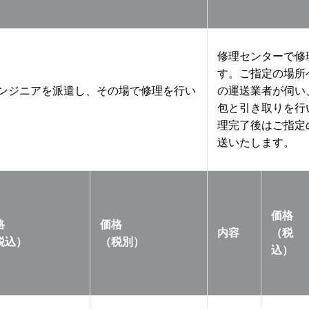
修理センターで修
す。ご指定の場所
ンジニアを派遣し、その場で修理を行い
の運送業者が伺い
包と引き取りを行
理完了後はご指定
送いたします。
価格
格
価格
内容
（税
税込）
（税別）
込）