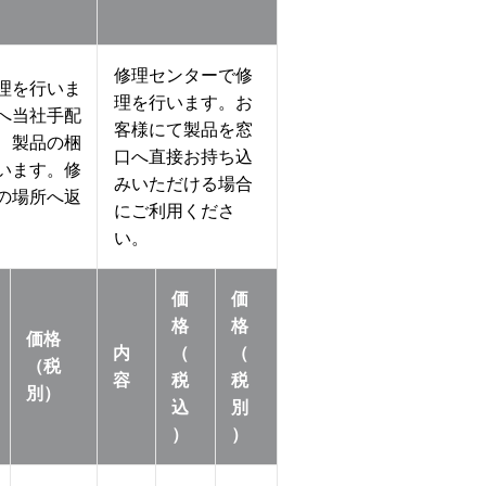
修理センターで修
理を行いま
理を行います。お
へ当社手配
客様にて製品を窓
、製品の梱
口へ直接お持ち込
います。修
みいただける場合
の場所へ返
にご利用くださ
い。
価
価
格
格
価格
内
（
（
（税
容
税
税
別）
込
別
）
）