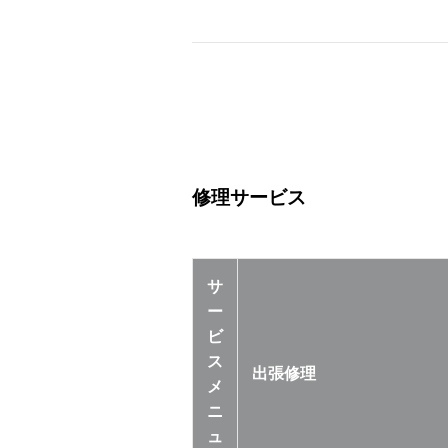
修理サービス
サ
ー
ビ
ス
出張修理
メ
ニ
ュ