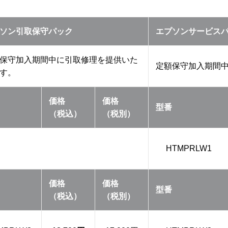
ソン引取保守パック
エプソンサービス
保守加入期間中に引取修理を提供いた
定額保守加入期間
す。
価格
価格
型番
（税込）
（税別）
HTMPRLW1
価格
価格
型番
（税込）
（税別）