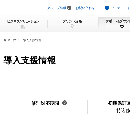
グループ情報
お問い合わせ
セミナー・イ
ナ
ビ
ゲ
ー
シ
ョ
ン
修理・保守・導入支援情報
を
ス
キ
ッ
守・導入支援情報
プ
修理対応期限
初期保証
-
持込