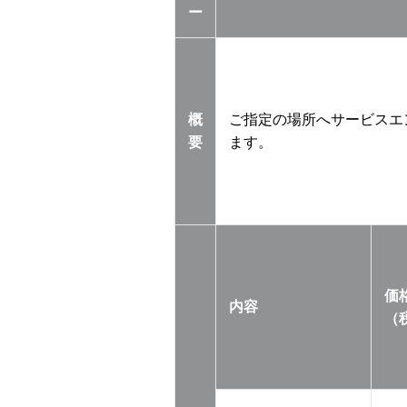
ー
概
ご指定の場所へサービスエ
要
ます。
価
内容
（