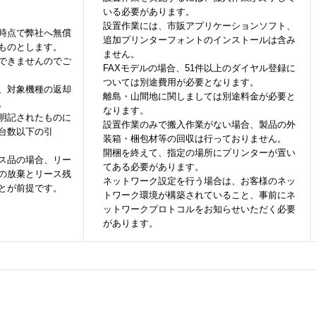
いる必要があります。
設置作業には、市販アプリケーションソフト、
時点で弊社へ無償
追加プリンターフォントのインストールは含み
ものとします。
ません。
できませんのでご
FAXモデルの場合、51件以上のダイヤル登録に
ついては別途費用が必要となります。
、対象機種の返却
離島・山間地に関しましては別途料金が必要と
。
なります。
明記されたものに
設置作業のみで搬入作業がない場合、製品の外
台数以下の引
装箱・梱包材等の回収は行っておりません。
開梱を終えて、指定の場所にプリンターが置い
ス品の場合、リー
てある必要があります。
の放棄とリース残
ネットワーク設定を行う場合は、お客様のネッ
とが前提です。
トワーク環境が構築されていること、事前にネ
ットワークプロトコルをお知らせいただく必要
があります。