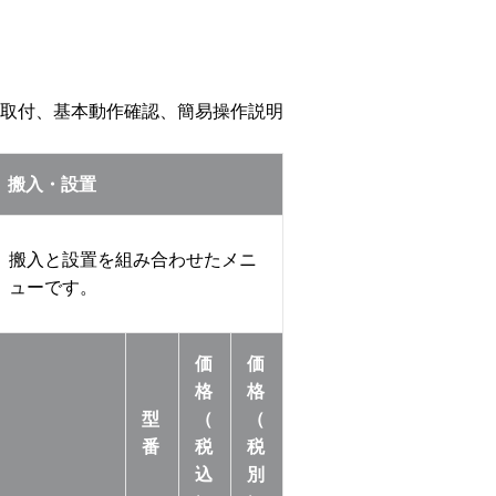
取付、基本動作確認、簡易操作説明
搬入・設置
搬入と設置を組み合わせたメニ
ューです。
価
価
格
格
型
（
（
番
税
税
込
別