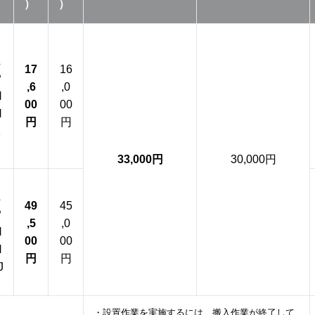
）
）
L
17
16
P
,6
,0
H
00
00
N
円
円
1
33,000円
30,000円
L
49
45
P
,5
,0
H
00
00
N
円
円
J
・設置作業を実施するには、搬入作業が終了して