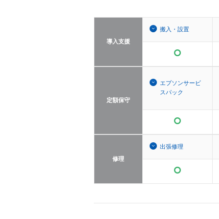
搬入・設置
導入支援
エプソンサービ
スパック
定額保守
出張修理
修理