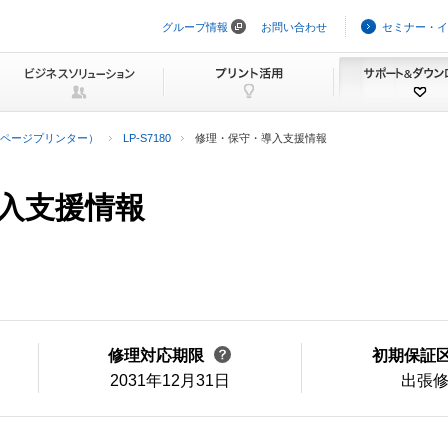
グループ情報
お問い合わせ
セミナー・イ
ナ
ビ
ゲ
ー
シ
ョ
ン
ページプリンター）
LP-S7180
修理・保守・導入支援情報
を
ス
キ
ッ
導入支援情報
プ
修理対応期限
初期保証
2031年12月31日
出張