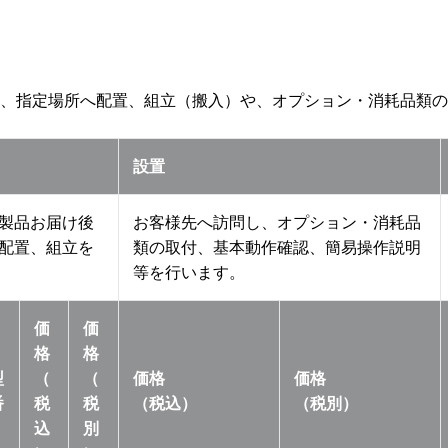
、指定場所へ配置、組立（搬入）や、オプション・消耗品類の
設置
製品お届け後
お客様先へ訪問し、オプション・消耗品
配置、組立を
類の取付、基本動作確認、簡易操作説明
等を行います。
価
価
格
格
型
（
（
価格
価格
番
税
税
（税込）
（税別）
込
別