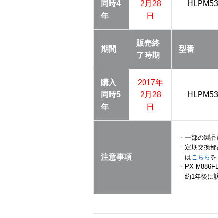
同時
4
2月28
HLPM53
年
日
販売終
期間
型番
了
時期
購入
2017年
同時
5
2月28
HLPM53
年
日
・一部の製品
・定期交換部
注意事項
は
こちら
を
・PX-M886
約1年後に