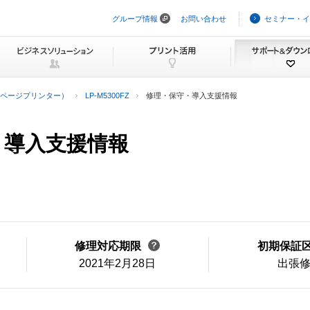
グループ情報
お問い合わせ
セミナー・イ
ナ
ビ
ゲ
ー
シ
ョ
ン
ページプリンター）
LP-M5300FZ
修理・保守・導入支援情報
を
ス
キ
ッ
守・導入支援情報
プ
修理対応期限
初期保証
2021年2月28日
出張