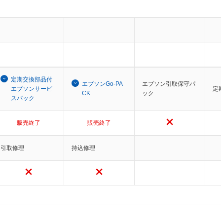
定期交換部品付
エプソンGo-PA
エプソン引取保守パ
エプソンサービ
定
CK
ック
スパック
販売終了
販売終了
引取修理
持込修理