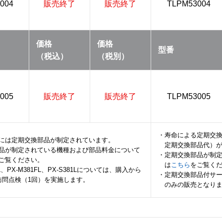
004
販売終了
販売終了
TLPM53004
価格
価格
型番
（税込）
（税別）
005
販売終了
販売終了
TLPM53005
・寿命による定期交
には定期交換部品が制定されています。
定期交換部品代）
品が制定されている機種および部品料金について
・定期交換部品が制
ご覧ください。
は
こちら
をご覧く
FL、PX-M381FL、PX-S381Lについては、購入から
・定期交換部品付サ
訪問点検（1回）を実施します。
のみの販売となり