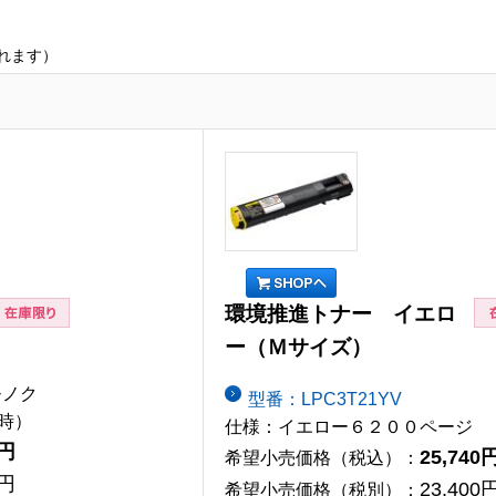
れます）
環境推進トナー イエロ
ー（Ｍサイズ）
モノク
型番：LPC3T21YV
刷時）
仕様：イエロー６２００ページ
0円
25,740
希望小売価格（税込）：
0円
23,400
希望小売価格（税別）：