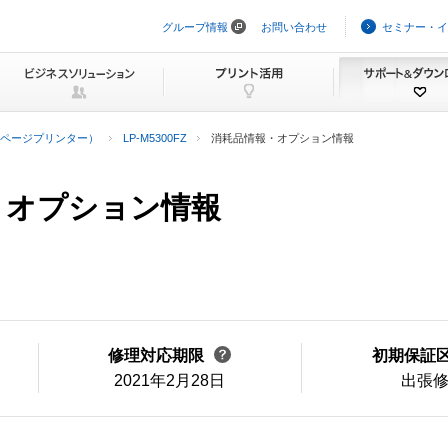
グループ情報
お問い合わせ
セミナー・イ
ナ
ビ
ゲ
ー
シ
ョ
ン
ページプリンター）
LP-M5300FZ
消耗品情報・オプション情報
を
ス
キ
ッ
報・オプション情報
プ
修理対応期限
初期保証
2021年2月28日
出張