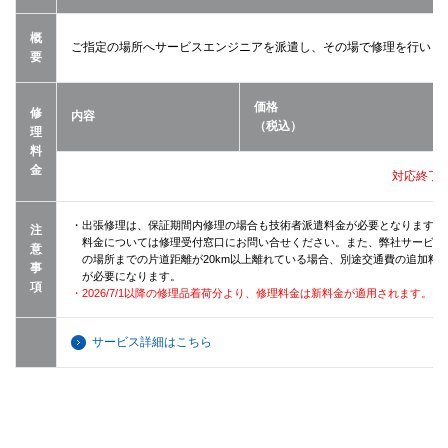
概
ご指定の場所へサービスエンジニアを派遣し、その場で修理を行いま
要
価格
修
内容
（税込）
理
料
金
対応終了
・出張修理は、保証期間内修理の場合も技術者派遣料金が必要となります（
注
料金については修理受付窓口にお問い合せください。また、弊社サービス
意
の場所までの片道距離が20km以上離れている場合、別途交通費の追加料
事
が必要になります。
項
・2026/7/1以降の修理品着荷分より、修理料金は新料金が適用されます。
サービス詳細はこちら