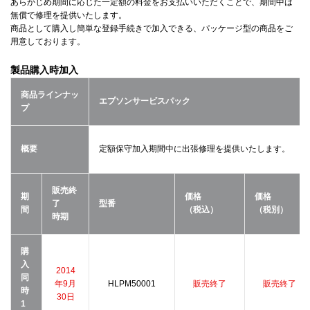
あらかじめ期間に応じた一定額の料金をお支払いいただくことで、期間中は
無償で修理を提供いたします。
商品として購入し簡単な登録手続きで加入できる、パッケージ型の商品をご
用意しております。
製品購入時加入
商品ラインナッ
エプソンサービスパック
プ
概要
定額保守加入期間中に出張修理を提供いたします。
販売終
期
価格
価格
了
型番
間
（税込）
（税別）
時期
購
入
2014
同
年9月
HLPM50001
販売終了
販売終了
時
30日
1