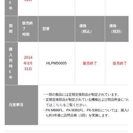
4
年
販売終
期
価格
価格
了
型番
間
（税込）
（税別）
時期
購
入
2014
同
年3月
HLPM50005
販売終了
販売終了
時
31日
5
年
・一部の製品には定期交換部品が制定されています。
・定期交換部品が制定されている機種および部品料金につい
注意事項
こちら
ては
をご覧ください。
・PX-M886FL、PX-M381FL、PX-S381Lについては、購入か
ら約1年後に訪問点検（1回）を実施します。