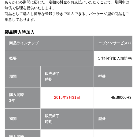
あらかじめ期間に応じた一定額の料金をお支払いいただくことで、期間中は
無償で修理を提供いたします。
商品として購入し簡単な登録手続きで加入できる、パッケージ型の商品をご
用意しております。
製品購入時加入
商品ラインナップ
エプソンサービスパッ
概要
定額保守加入期間中に
販売終了
期間
型番
時期
購入同時
2015年3月31日
HES9000H3
3年
販売終了
期間
型番
時期
購入同時