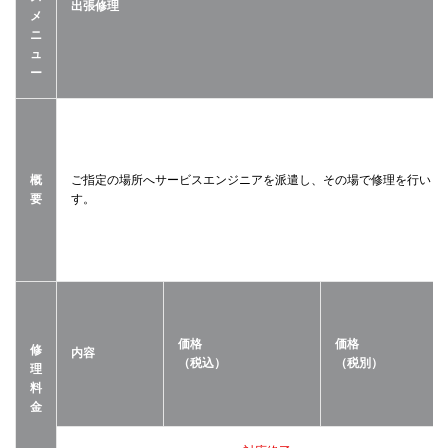
出張修理
メ
ニ
ュ
ー
概
ご指定の場所へサービスエンジニアを派遣し、その場で修理を行いま
要
す。
価格
価格
修
内容
（税込）
（税別）
理
料
金