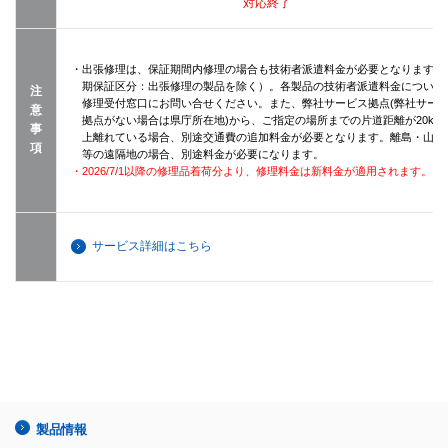
対応終了
・出張修理は、保証期間内修理の場合も技術者派遣料金が必要となります（
期保証区分：出張修理の製品を除く）。各製品の技術者派遣料金について
注
修理受付窓口にお問い合せください。また、弊社サービス拠点(弊社サー
意
拠点がない場合は県庁所在地)から、ご指定の場所までの片道距離が20km
事
上離れている場合、別途交通費の追加料金が必要となります。離島・山間
項
等の遠隔地の場合、別途料金が必要になります。
・2026/7/1以降の修理品着荷分より、修理料金は新料金が適用されます。
サービス詳細はこちら
製品情報