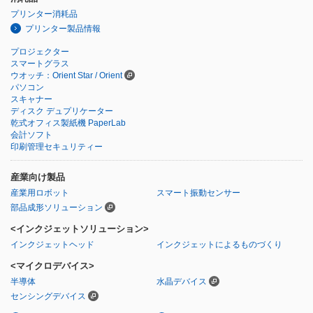
プリンター消耗品
プリンター製品情報
プロジェクター
スマートグラス
ウオッチ：Orient Star / Orient
パソコン
スキャナー
ディスク デュプリケーター
乾式オフィス製紙機 PaperLab
会計ソフト
印刷管理セキュリティー
産業向け製品
産業用ロボット
スマート振動センサー
部品成形ソリューション
<インクジェットソリューション>
インクジェットヘッド
インクジェットによるものづくり
<マイクロデバイス>
半導体
水晶デバイス
センシングデバイス