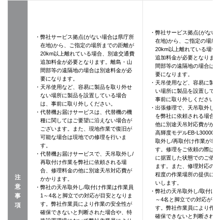
・弊社サービス拠点(がない
・弊社サービス拠点(がない場合は県庁所
在地)から、ご指定の場所
在地)から、ご指定の場所までの距離が
20km以上離れている場合
20km以上離れている場合、別途交通費
追加料金が必要となりま
追加料金が必要となります。離島・山
間部等の遠隔地の場合は
間部等の遠隔地の場合は別途料金が必
要になります。
要になります。
・天吊使用など、容易に製品
・天吊使用など、容易に製品を取り外せ
い場所に製品を設置して
ない場所に製品を設置している場合
事前に取り外しください
は、事前に取り外しください。
・出張修理で、天吊取外し/
・代替機お届けサービスは、代替機の機
を弊社に依頼される場合
種に関してはご要望に沿えない場合が
他に別途天吊対応費がか
ございます。また、現地作業で復旧が
高輝度モデルEB-L3000
可能な場合は現地での修理を行いま
取外し/再取付け作業が非
す。
す。修理をご依頼の際は
・代替機お届けサービスで、天吊取外し/
に据置した状態でのご依
再取付け作業を弊社に依頼される場
ます。また、修理対応の際に
合、修理料金の他に別途天吊対応費が
程度の作業場所の提供に
注
かかります。
いします。
意
・弊社の天吊取外し/取付け作業は作業員
・弊社の天吊取外し/取付け
事
1～4名と脚立での対応が目安となりま
～4名と脚立での対応が目
す。弊社作業員により作業の安全性が
項
す。弊社作業員により作
確保できないと判断された場合や、特
確保できないと判断され