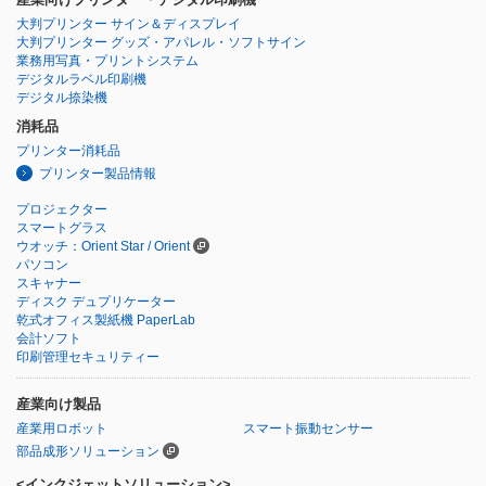
大判プリンター サイン＆ディスプレイ
大判プリンター グッズ・アパレル・ソフトサイン
業務用写真・プリントシステム
デジタルラベル印刷機
デジタル捺染機
消耗品
プリンター消耗品
プリンター製品情報
プロジェクター
スマートグラス
ウオッチ：Orient Star / Orient
パソコン
スキャナー
ディスク デュプリケーター
乾式オフィス製紙機 PaperLab
会計ソフト
印刷管理セキュリティー
産業向け製品
産業用ロボット
スマート振動センサー
部品成形ソリューション
<インクジェットソリューション>