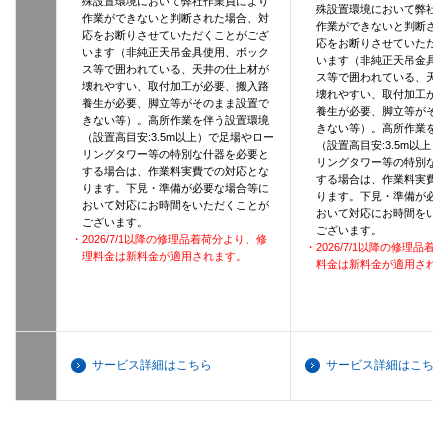
殊設置環境において弊社作業員により
殊設置環境において弊社
作業ができないと判断された場合、対
作業ができないと判断さ
応をお断りさせていただくことがござ
応をお断りさせていただ
います（非純正天吊金具使用、ボック
います（非純正天吊金具
ス等で囲われている、天井の仕上材が
ス等で囲われている、天
壊れやすい、取付加工が必要、搬入路
壊れやすい、取付加工が
養生が必要、脚立等がそのまま設置で
養生が必要、脚立等がそ
きない等）。高所作業を伴う設置環境
きない等）。高所作業を
（設置高目安:3.5m以上）で足場やロー
（設置高目安:3.5m以上
リングタワー等の特別な什器を必要と
リングタワー等の特別な
する場合は、作業料実費での対応とな
する場合は、作業料実費
ります。下見・準備が必要な場合等に
ります。下見・準備が必
おいて対応にお時間をいただくことが
おいて対応にお時間をい
ございます。
ございます。
・2026/7/1以降の修理品着荷分より、修
・2026/7/1以降の修理品
理料金は新料金が適用されます。
料金は新料金が適用され
サービス詳細はこちら
サービス詳細はこちら