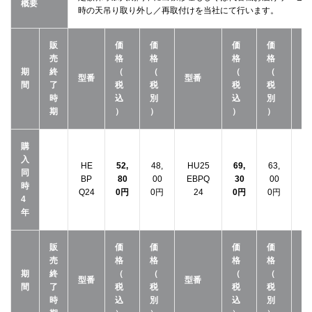
概要
時の天吊り取り外し／再取付けを当社にて行います。
販
価
価
価
価
売
格
格
格
格
期
終
（
（
（
（
型番
型番
型
間
了
税
税
税
税
時
込
別
込
別
期
）
）
）
）
購
入
HE
52,
48,
HU25
69,
63,
H
同
BP
80
00
EBPQ
30
00
E
時
Q24
0円
0円
24
0円
0円
4
年
販
価
価
価
価
売
格
格
格
格
期
終
（
（
（
（
型番
型番
型
間
了
税
税
税
税
時
込
別
込
別