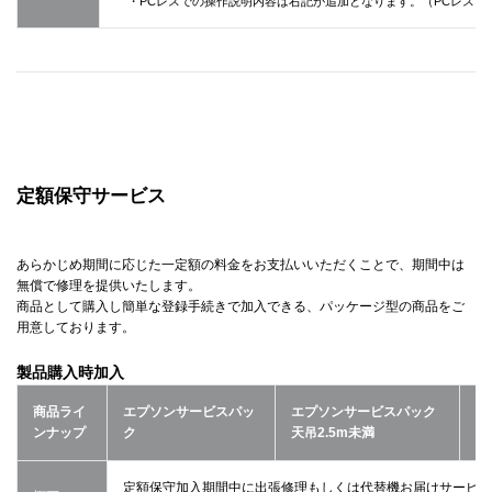
・PCレスでの操作説明内容は右記が追加となります。（PCレスにて”書
定額保守サービス
あらかじめ期間に応じた一定額の料金をお支払いいただくことで、期間中は
無償で修理を提供いたします。
商品として購入し簡単な登録手続きで加入できる、パッケージ型の商品をご
用意しております。
製品購入時加入
商品ライ
エプソンサービスパッ
エプソンサービスパック
エ
ンナップ
ク
天吊2.5m未満
天
定額保守加入期間中に出張修理もしくは代替機お届けサービス