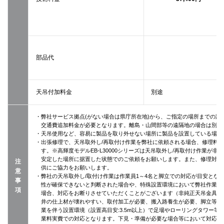
部品代
天吊付加料金
別途
・弊社サービス拠点(がない場合は県庁所在地)から、ご指定の場所までの距離
交通費追加料金が必要となります。離島・山間部等の遠隔地の場合は別途
・天吊使用など、容易に製品を取り外せない場所に製品を設置している場合
・出張修理で、天吊取外し/再取付け作業を弊社に依頼される場合、修理料
す。※高輝度モデルEB-L30000シリーズは天吊取外し/再取付け作業が
安定した場所に据置した状態でのご依頼をお願いします。また、修理対応の
注
供にご協力をお願いします。
意
・弊社の天吊取外し/取付け作業は作業員1～4名と脚立での対応が目安とな
事
性が確保できないと判断された場合や、特殊設置環境において弊社作業員
項
場合、対応をお断りさせていただくことがございます（非純正天吊金具使
井の仕上材が壊れやすい、取付加工が必要、搬入路養生が必要、脚立等が
業を伴う設置環境（設置高目安:3.5m以上）で足場やローリングタワー
業料実費での対応となります。下見・準備が必要な場合等において対応に