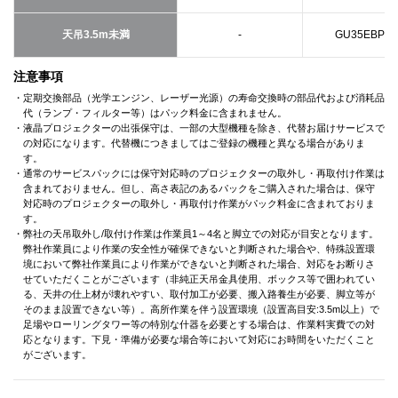
天吊3.5m未満
-
GU35EBPQ2
注意事項
・定期交換部品（光学エンジン、レーザー光源）の寿命交換時の部品代および消耗品
代（ランプ・フィルター等）はパック料金に含まれません。
・液晶プロジェクターの出張保守は、一部の大型機種を除き、代替お届けサービスで
の対応になります。代替機につきましてはご登録の機種と異なる場合がありま
す。
・通常のサービスパックには保守対応時のプロジェクターの取外し・再取付け作業は
含まれておりません。但し、高さ表記のあるパックをご購入された場合は、保守
対応時のプロジェクターの取外し・再取付け作業がパック料金に含まれておりま
す。
・弊社の天吊取外し/取付け作業は作業員1～4名と脚立での対応が目安となります。
弊社作業員により作業の安全性が確保できないと判断された場合や、特殊設置環
境において弊社作業員により作業ができないと判断された場合、対応をお断りさ
せていただくことがございます（非純正天吊金具使用、ボックス等で囲われてい
る、天井の仕上材が壊れやすい、取付加工が必要、搬入路養生が必要、脚立等が
そのまま設置できない等）。高所作業を伴う設置環境（設置高目安:3.5m以上）で
足場やローリングタワー等の特別な什器を必要とする場合は、作業料実費での対
応となります。下見・準備が必要な場合等において対応にお時間をいただくこと
がございます。