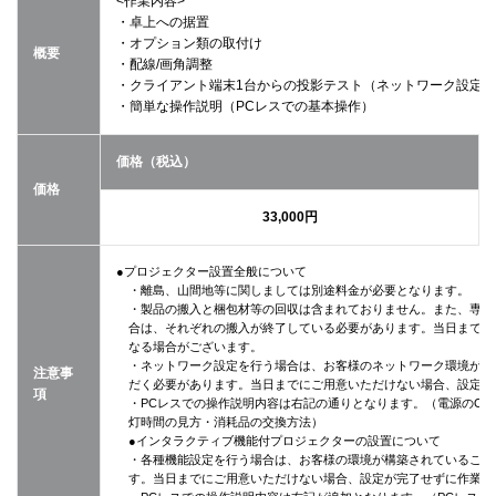
<作業内容>
・卓上への据置
・オプション類の取付け
概要
・配線/画角調整
・クライアント端末1台からの投影テスト（ネットワーク設定
・簡単な操作説明（PCレスでの基本操作）
価格（税込）
価格
33,000円
●プロジェクター設置全般について
・離島、山間地等に関しましては別途料金が必要となります。
・製品の搬入と梱包材等の回収は含まれておりません。また、専用
合は、それぞれの搬入が終了している必要があります。当日までに
なる場合がございます。
・ネットワーク設定を行う場合は、お客様のネットワーク環境が構
注意事
だく必要があります。当日までにご用意いただけない場合、設定が
項
・PCレスでの操作説明内容は右記の通りとなります。（電源のON
灯時間の見方・消耗品の交換方法）
●インタラクティブ機能付プロジェクターの設置について
・各種機能設定を行う場合は、お客様の環境が構築されていること
す。当日までにご用意いただけない場合、設定が完了せずに作業終