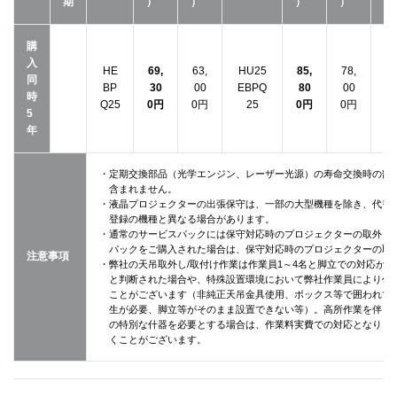
期
）
）
）
）
購
入
HE
69,
63,
HU25
85,
78,
H
同
BP
30
00
EBPQ
80
00
E
時
Q25
0円
0円
25
0円
0円
5
年
・定期交換部品（光学エンジン、レーザー光源）の寿命交換時の部
含まれません。
・液晶プロジェクターの出張保守は、一部の大型機種を除き、代替
登録の機種と異なる場合があります。
・通常のサービスパックには保守対応時のプロジェクターの取外し
パックをご購入された場合は、保守対応時のプロジェクターの取
注意事項
・弊社の天吊取外し/取付け作業は作業員1～4名と脚立での対応が
と判断された場合や、特殊設置環境において弊社作業員により作
ことがございます（非純正天吊金具使用、ボックス等で囲われて
生が必要、脚立等がそのまま設置できない等）。高所作業を伴う設
の特別な什器を必要とする場合は、作業料実費での対応となりま
くことがございます。