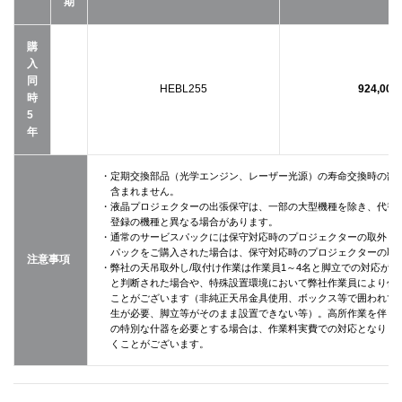
期
購
入
同
HEBL255
924,00
時
5
年
・定期交換部品（光学エンジン、レーザー光源）の寿命交換時の部
含まれません。
・液晶プロジェクターの出張保守は、一部の大型機種を除き、代替
登録の機種と異なる場合があります。
・通常のサービスパックには保守対応時のプロジェクターの取外し
パックをご購入された場合は、保守対応時のプロジェクターの取
注意事項
・弊社の天吊取外し/取付け作業は作業員1～4名と脚立での対応が
と判断された場合や、特殊設置環境において弊社作業員により作
ことがございます（非純正天吊金具使用、ボックス等で囲われて
生が必要、脚立等がそのまま設置できない等）。高所作業を伴う設
の特別な什器を必要とする場合は、作業料実費での対応となりま
くことがございます。