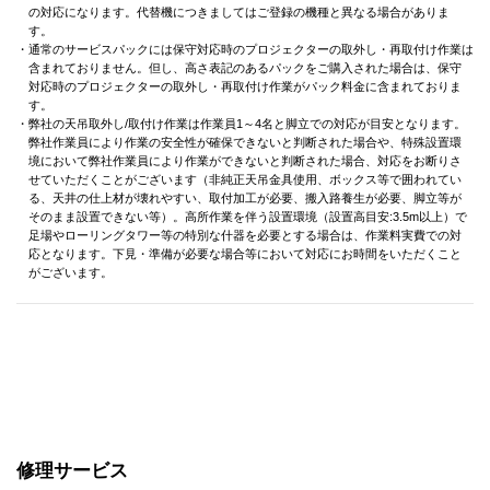
の対応になります。代替機につきましてはご登録の機種と異なる場合がありま
す。
・通常のサービスパックには保守対応時のプロジェクターの取外し・再取付け作業は
含まれておりません。但し、高さ表記のあるパックをご購入された場合は、保守
対応時のプロジェクターの取外し・再取付け作業がパック料金に含まれておりま
す。
・弊社の天吊取外し/取付け作業は作業員1～4名と脚立での対応が目安となります。
弊社作業員により作業の安全性が確保できないと判断された場合や、特殊設置環
境において弊社作業員により作業ができないと判断された場合、対応をお断りさ
せていただくことがございます（非純正天吊金具使用、ボックス等で囲われてい
る、天井の仕上材が壊れやすい、取付加工が必要、搬入路養生が必要、脚立等が
そのまま設置できない等）。高所作業を伴う設置環境（設置高目安:3.5m以上）で
足場やローリングタワー等の特別な什器を必要とする場合は、作業料実費での対
応となります。下見・準備が必要な場合等において対応にお時間をいただくこと
がございます。
修理サービス