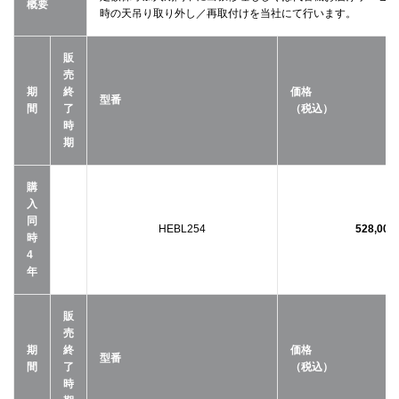
概要
時の天吊り取り外し／再取付けを当社にて行います。
販
売
期
終
価格
型番
間
了
（税込）
時
期
購
入
同
HEBL254
528,00
時
4
年
販
売
期
終
価格
型番
間
了
（税込）
時