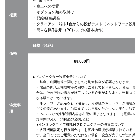
<作業内容>
・卓上への据置
・オプション類の取付け
概要
・配線/画角調整
・クライアント端末1台からの投影テスト（ネットワーク設定
・簡単な操作説明（PCレスでの基本操作）
価格（税込）
価格
88,000円
●プロジェクター設置全般について
・離島、山間地等に関しましては別途料金が必要となります。
・製品の搬入と梱包材等の回収は含まれておりません。また、専用
合は、それぞれの搬入が終了している必要があります。当日までに
なる場合がございます。
・ネットワーク設定を行う場合は、お客様のネットワーク環境が構
注意事
だく必要があります。当日までにご用意いただけない場合、設定が
項
・PCレスでの操作説明内容は右記の通りとなります。（電源のON
灯時間の見方・消耗品の交換方法）
●インタラクティブ機能付プロジェクターの設置について
・各種機能設定を行う場合は、お客様の環境が構築されていること
す。当日までにご用意いただけない場合、設定が完了せずに作業終