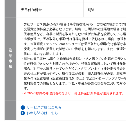
天吊付加料金
別途
・弊社サービス拠点(がない場合は県庁所在地)から、ご指定の場所までの距離
交通費追加料金が必要となります。離島・山間部等の遠隔地の場合は別途
・天吊使用など、容易に製品を取り外せない場所に製品を設置している場合
・出張修理で、天吊取外し/再取付け作業を弊社に依頼される場合、修理料
す。※高輝度モデルEB-L30000シリーズは天吊取外し/再取付け作業が
安定した場所に据置した状態でのご依頼をお願いします。また、修理対応の
注
供にご協力をお願いします。
意
・弊社の天吊取外し/取付け作業は作業員1～4名と脚立での対応が目安とな
事
性が確保できないと判断された場合や、特殊設置環境において弊社作業員
項
場合、対応をお断りさせていただくことがございます（非純正天吊金具使
井の仕上材が壊れやすい、取付加工が必要、搬入路養生が必要、脚立等が
業を伴う設置環境（設置高目安:3.5m以上）で足場やローリングタワー
業料実費での対応となります。下見・準備が必要な場合等において対応に
す。
・2026/7/1以降の修理品着荷分より、修理料金は新料金が適用されます。
サービス詳細はこちら
お申し込みはこちら