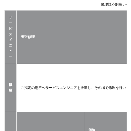
修理対応期限：
-
サ
ー
ビ
ス
出張修理
メ
ニ
ュ
ー
概
ご指定の場所へサービスエンジニアを派遣し、その場で修理を行いま
要
価格