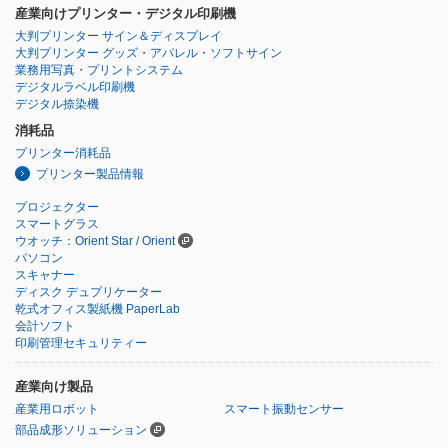
産業向けプリンター・デジタル印刷機
大判プリンター サイン＆ディスプレイ
大判プリンター グッズ・アパレル・ソフトサイン
業務用写真・プリントシステム
デジタルラベル印刷機
デジタル捺染機
消耗品
プリンター消耗品
プリンター製品情報
プロジェクター
スマートグラス
ウオッチ：Orient Star / Orient
パソコン
スキャナー
ディスク デュプリケーター
乾式オフィス製紙機 PaperLab
会計ソフト
印刷管理セキュリティー
産業向け製品
産業用ロボット
スマート振動センサー
部品成形ソリューション