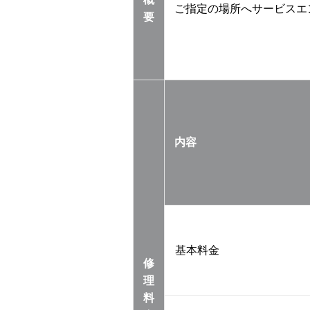
ご指定の場所へサービスエ
要
内容
基本料金
修
理
料