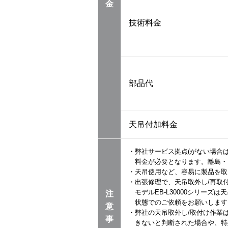
金
技術料金
部品代
天吊付加料金
・弊社サービス拠点(がない場合
料金が必要となります。離島・
・天吊使用など、容易に製品を取
・出張修理で、天吊取外し/再取
モデルEB-L30000シリー
注
状態でのご依頼をお願いします
意
・弊社の天吊取外し/取付け作業
事
きないと判断された場合や、特