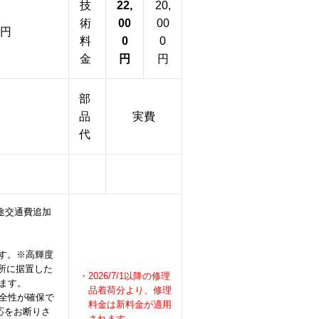
技
22,
20,
術
00
00
0円
料
0
0
金
円
円
部
品
実費
代
途交通費追加
す。※高輝度
場所に据置した
・2026/7/1以降の修理
ます。
品着荷分より、修理
安全性が確保で
料金は新料金が適用
応をお断りさ