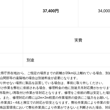
37,400円
34,00
実費
別途
は県庁所在地)から、ご指定の場所までの距離が20km以上離れている場合、別
山間部等の遠隔地の場合は別途料金が必要になります。
り外せない場所に製品を設置している場合は、事前に取り外しください。
付け作業を弊社に依頼される場合、修理料金の他に別途天吊対応費がかかりま
ズは天吊取外し/再取付け作業が非対応となります。修理をご依頼の際は安定した
。また、修理対応の際には2m×2m程度の作業場所の提供にご協力をお願いし
は作業員1～4名と脚立での対応が目安となります。弊社作業員により作業の
殊設置環境において弊社作業員により作業ができないと判断された場合、対