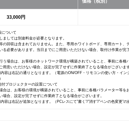
価格（税別）
33,000円
般について
しましては別途料金が必要となります。
等の回収は含まれておりません。また、専用ホワイトボード、専用カート、
いる必要があります。当日までにご用意いただけない場合、取付け作業が完
行う場合は、お客様のネットワーク環境が構築されていること、事前に各種
ご用意いただけない場合、設定が完了せずに作業終了となる場合がございま
明内容は右記の通りとなります。（電源のON/OFF・リモコンの使い方・イ
）
能付プロジェクターの設置について
場合は、お客様の環境が構築されていること、事前に各種パラメーター等を
い場合、設定が完了せずに作業終了となる場合がございます。
内容は右記が追加となります。（PCレスにて”書く”/”消す”/”ペンの色変更”の