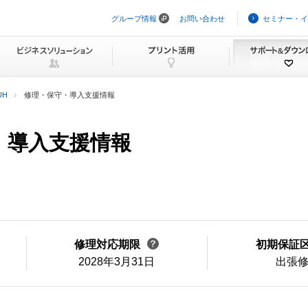
グループ情報
お問い合わせ
セミナー・イ
ナ
ビ
ゲ
ー
シ
ョ
ン
UH
修理・保守・導入支援情報
を
ス
キ
ッ
守・導入支援情報
プ
修理対応期限
初期保証
2028年3月31日
出張