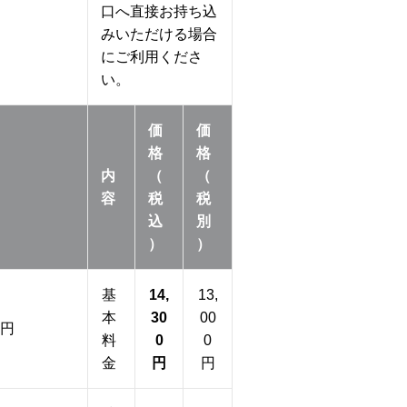
口へ直接お持ち込
みいただける場合
にご利用くださ
い。
価
価
格
格
内
（
（
容
税
税
込
別
）
）
基
14,
13,
本
30
00
0円
料
0
0
金
円
円