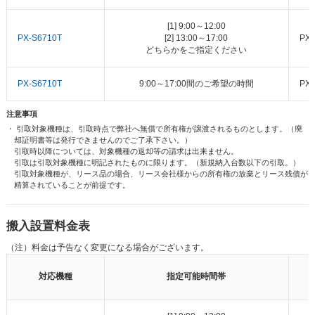
[1] 9:00～12:00
PX-S6710T
[2] 13:00～17:00
PX
どちらかをご指定ください
PX-S6710T
9:00～17:00間のご希望の時間
PX
注意事項
・ 引取対象機種は、引取時点で弊社へ無償で所有権が譲渡されるものとします。（廃
却証明書等は発行できませんのでご了承下さい。）
引取時以降については、対象機種の返却等の請求は出来ません。
引取は引取対象機種に明記されたものに限ります。（新規納入台数以下の引取。）
引取対象機種が、リース品の場合、リース会社様からの所有権の放棄とリース残債が
精算されていることが前提です。
搬入設置料金表
（注）料金は予告なく変更になる場合がございます。
対応機種
指定可能時間帯