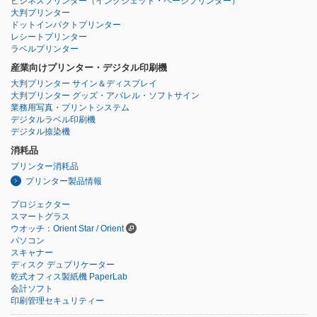
ビジネスプリンター
（インクジェット・ページプリンター）
大判プリンター
ドットインパクトプリンター
レシートプリンター
ラベルプリンター
産業向けプリンター・デジタル印刷機
大判プリンター サイン＆ディスプレイ
大判プリンター グッズ・アパレル・ソフトサイン
業務用写真・プリントシステム
デジタルラベル印刷機
デジタル捺染機
消耗品
プリンター消耗品
プリンター製品情報
プロジェクター
スマートグラス
ウオッチ：Orient Star / Orient
パソコン
スキャナー
ディスク デュプリケーター
乾式オフィス製紙機 PaperLab
会計ソフト
印刷管理セキュリティー