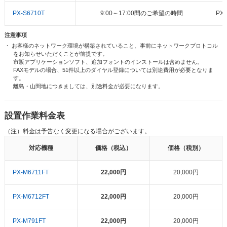
PX-S6710T
9:00～17:00間のご希望の時間
PX
注意事項
・ お客様のネットワーク環境が構築されていること、事前にネットワークプロトコル
をお知らせいただくことが前提です。
市販アプリケーションソフト、追加フォントのインストールは含めません。
FAXモデルの場合、51件以上のダイヤル登録については別途費用が必要となりま
す。
離島・山間地につきましては、別途料金が必要になります。
設置作業料金表
（注）料金は予告なく変更になる場合がございます。
対応機種
価格（税込）
価格（税別）
PX-M6711FT
22,000円
20,000円
PX-M6712FT
22,000円
20,000円
PX-M791FT
22,000円
20,000円