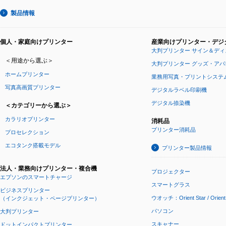
製品情報
個人・家庭向けプリンター
産業向けプリンター・デジ
大判プリンター サイン＆ディ
＜用途から選ぶ＞
大判プリンター グッズ・ア
ホームプリンター
業務用写真・プリントシステ
写真高画質プリンター
デジタルラベル印刷機
デジタル捺染機
＜カテゴリーから選ぶ＞
カラリオプリンター
消耗品
プリンター消耗品
プロセレクション
エコタンク搭載モデル
プリンター製品情報
法人・業務向けプリンター・複合機
プロジェクター
エプソンのスマートチャージ
スマートグラス
ビジネスプリンター
ウオッチ：Orient Star / Orient
（インクジェット・ページプリンター）
パソコン
大判プリンター
スキャナー
ドットインパクトプリンター