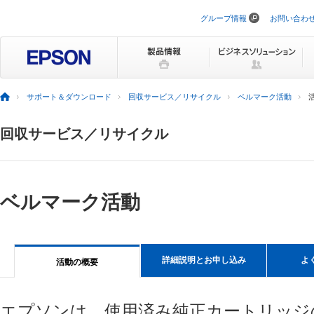
グループ情報
お問い合わ
ナ
ビ
ゲ
ー
シ
ョ
ン
サポート＆ダウンロード
回収サービス／リサイクル
ベルマーク活動
を
ス
キ
回収サービス／リサイクル
ッ
プ
ベルマーク活動
詳細説明とお申し込み
よ
活動の概要
エプソンは、使用済み純正カートリッジ