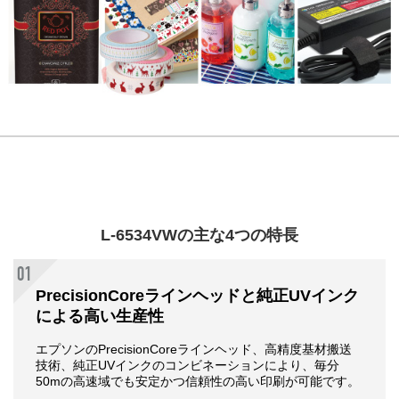
L-6534VWの主な4つの特長
PrecisionCoreラインヘッドと
純正UVインク
による高い生産性
エプソンのPrecisionCoreラインヘッド、⾼精度基材搬送
技術、純正UVインクのコンビネーションにより、毎分
50mの⾼速域でも安定かつ信頼性の⾼い印刷が可能です。