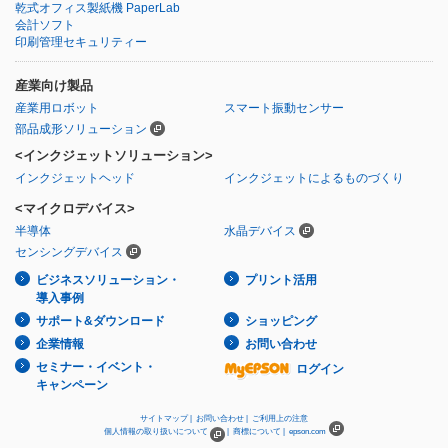
乾式オフィス製紙機 PaperLab
会計ソフト
印刷管理セキュリティー
産業向け製品
産業用ロボット
スマート振動センサー
部品成形ソリューション
<インクジェットソリューション>
インクジェットヘッド
インクジェットによるものづくり
<マイクロデバイス>
半導体
水晶デバイス
センシングデバイス
ビジネスソリューション・
プリント活用
導入事例
サポート&ダウンロード
ショッピング
企業情報
お問い合わせ
セミナー・イベント・
ログイン
キャンペーン
サイトマップ |
お問い合わせ |
ご利用上の注意
個人情報の取り扱いについて
|
商標について |
epson.com