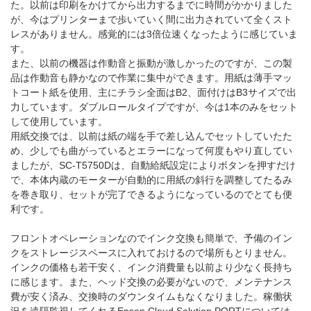
た。以前は印刷をかけてから出力するまでに時間がかかりました
が、今はプリンターまで歩いていく間に出力されていて全くスト
レスがありません。感覚的には3倍位速くなったように感じていま
す。
また、以前の機器は作動音と振動が激しかったのですが、この製
品は作動音も静かなので作業に集中ができます。用紙は薄手マッ
トコート紙を使用、主にチラシ全面はB2、面付けはB3サイズで出
力しています。ダブルロールタイプですが、今は1本のみをセット
して使用しています。
用紙交換では、以前は紙の端を手で差し込んでセットしていたた
め、少しでも曲がっているとエラーになって何度もやり直してい
ましたが、SC-T5750Dは、自動給紙設定によりボタンを押すだけ
で、本体内蔵のモーターが自動的に用紙の斜行を調整してたるみ
を巻き取り、セットが完了できるようになっているのでとても便
利です。
フロントオペレーションなのでインク交換も簡単で、予備のイン
クをストレージスペースに入れておけるので場所もとりません。
インクの価格も若干安く、インク消費量も以前より少なく長持ち
に感じます。また、ヘッド交換の必要がないので、メンテナンス
費が安く済み、交換時のダウンタイムもなくなりました。稼働状
況を遠隔監視してくれるEpson Cloud Solution PORTについては、