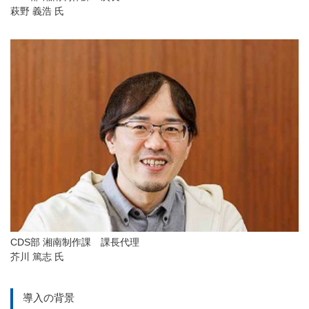
萩野 義浩 氏
CDS部 湘南制作課 課長代理
芥川 篤志 氏
導入の背景