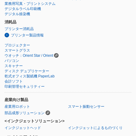
業務用写真・プリントシステム
デジタルラベル印刷機
デジタル捺染機
消耗品
プリンター消耗品
プリンター製品情報
プロジェクター
スマートグラス
ウオッチ：Orient Star / Orient
パソコン
スキャナー
ディスク デュプリケーター
乾式オフィス製紙機 PaperLab
会計ソフト
印刷管理セキュリティー
産業向け製品
産業用ロボット
スマート振動センサー
部品成形ソリューション
<インクジェットソリューション>
インクジェットヘッド
インクジェットによるものづくり