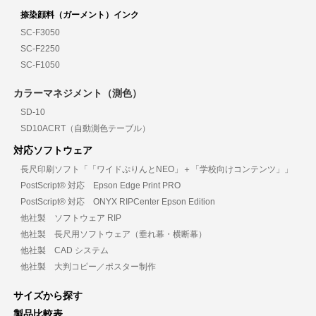
捺染顔料（ガーメント）インク
SC-F3050
SC-F2250
SC-F1050
カラーマネジメント（測色）
SD-10
SD10ACRT（自動測色テーブル）
対応ソフトウェア
長尺印刷ソフト「「ワイドぷりんとNEO」＋「学校向けコンテンツ」」
PostScript® 対応 Epson Edge Print PRO
PostScript® 対応 ONYX RIPCenter Epson Edition
他社製 ソフトウェア RIP
他社製 長尺用ソフトウェア（垂れ幕・横断幕）
他社製 CAD システム
他社製 大判コピー／ポスター制作
サイズから探す
製品比較表