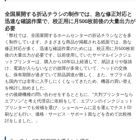
全国展開する折込チラシの制作では、急な修正対応と
迅速な確認作業で、校正用に月500枚前後の大量出力が
必要
「弊社では、全国展開するホームセンターの折込チラシなどを多
く制作しています。さまざまな商品が掲載される紙面では、急な
修正対応が多く、迅速な確認作業のためには、校正用に月500枚前
後の大量出力が必要です。以前使用していたサーマルインクジェ
ットプリンターは、購入から10年以上経過して、紙詰まりや版抜
け、電源が入らないなどの故障が多発していて、ヘッドの交換
も、保有期限が過ぎていて部品調達が難しく、また、サプライ品
も国内では非常に入手しにくくなってきたため、機器の買い替え
を検討し始めました。
その後継機種の問い合わせをするとともに、"大判プリンターなら
エプソン"と考え代理店に依頼をして、エプソンのインクジェット
プリンターでも候補を選び、ショールームに足を運んでテスト印
刷なども行い、価格・サービス・サポート面などを含めて比較検
討をしました。」