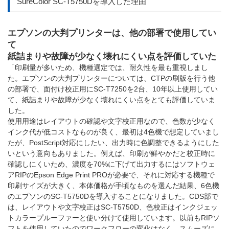
SureColor SC-T5750Dを導入した理由
エプソンの大判プリンターは、他の部署で使用してい
て
紙詰まりや故障が少なく壊れにくい点を評価していた
「印刷量が多いため、機種選定では、耐久性を最も重視しまし
た。エプソンの大判プリンターについては、CTPの刷版を行う他
の部署で、面付け校正用にSC-T7250を2台、10年以上使用してい
て、紙詰まりや故障が少なく壊れにくい点をとても評価していま
した。
使用用途はレイアウトの確認や文字校正用なので、色数が少なく
インク代が低コストなものが良く、最初は4色機で想定していまし
たが、PostScript対応にしたい、出力時に色調整できるようにした
いという意向もありました。例えば、印刷が鮮やかだと校正時に
確認しにくいため、濃度を70%に下げて出力するにはソフトウェ
アRIPのEpson Edge Print PROが必要で、それに対応する機種で
印刷サイズが大きく、本体価格が手頃なものを選んだ結果、6色機
のエプソンのSC-T5750Dを導入することになりました。CDS部で
は、レイアウトや文字校正はSC-T5750D、色校正はインクジェッ
トカラープルーファーと使い分けて使用しています。以前もRIPソ
フトを使用していたのでワークフローの変化はなく、スムーズに