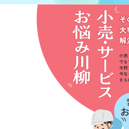
そ
大
解
小売
でも
大判
今な
さら