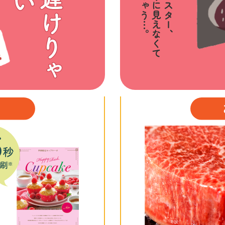
みえちゃう︙。
見えなくて