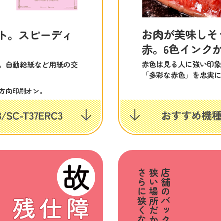
お肉が美味しそ
ント。スピーディ
赤。6色インク
赤色は見る人に強い印
。自動給紙など用紙の交
「多彩な赤色」を忠実
方向印刷オン。
さらに狭くなっちゃう。