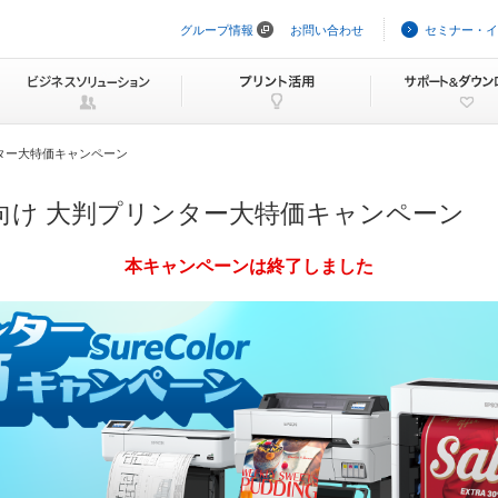
グループ情報
お問い合わせ
セミナー・イ
ナ
ビ
ゲ
ー
シ
ョ
ン
ター大特価キャンペーン
を
ス
キ
向け 大判プリンター大特価キャンペーン
ッ
プ
本キャンペーンは終了しました