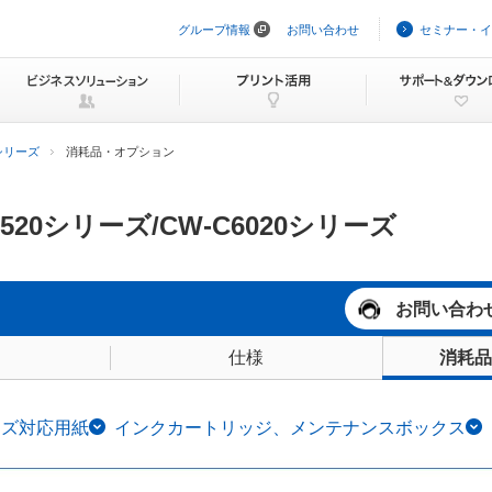
グループ情報
お問い合わせ
セミナー・イ
ナ
ビ
ゲ
ー
シ
ョ
ン
0シリーズ
消耗品・オプション
を
ス
キ
ッ
6520シリーズ/CW-C6020シリーズ
プ
お問い合わ
仕様
消耗品
リーズ対応用紙
インクカートリッジ、メンテナンスボックス