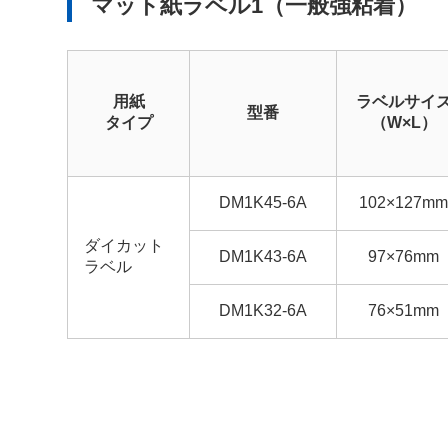
マット紙ラベル1（一般強粘着）
用紙
ラベルサイ
型番
タイプ
（W×L）
DM1K45-6A
102×127mm
ダイカット
DM1K43-6A
97×76mm
ラベル
DM1K32-6A
76×51mm