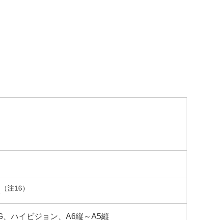
（注16）
枚
KG、ハイビジョン、A6縦～A5縦