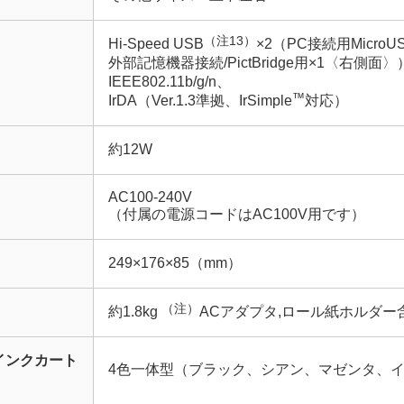
（注13）
Hi-Speed USB
×2（PC接続用Micro
外部記憶機器接続/PictBridge用×1〈右側面〉
IEEE802.11b/g/n、
™
IrDA（Ver.1.3準拠、IrSimple
対応）
約12W
AC100-240V
（付属の電源コードはAC100V用です）
249×176×85（mm）
（注）
約1.8kg
ACアダプタ,ロール紙ホルダー
インクカート
4色一体型（ブラック、シアン、マゼンタ、