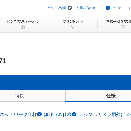
グループ情報
お問い合わせ
セミナー・イ
ナ
ビ
ゲ
ー
シ
ョ
ン
を
ス
キ
ッ
71
プ
特長
仕様
ネットワーク仕様
無線LAN仕様
デジタルカメラ用外部メ