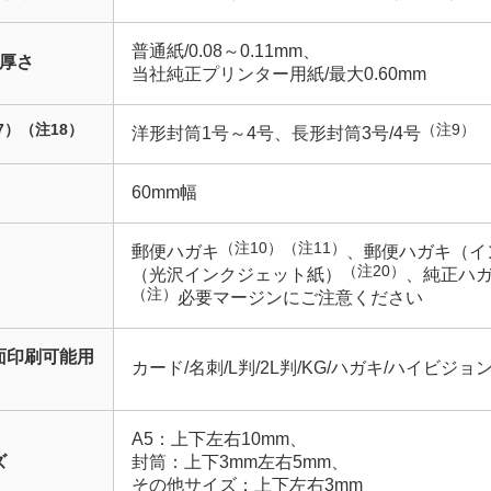
普通紙/0.08～0.11mm、
厚さ
当社純正プリンター用紙/最大0.60mm
7）
（注18）
（注9）
洋形封筒1号～4号、長形封筒3号/4号
60mm幅
（注10）
（注11）
郵便ハガキ
、郵便ハガキ（イ
（注20）
（光沢インクジェット紙）
、純正ハ
（注）
必要マージンにご注意ください
面印刷可能用
カード/名刺/L判/2L判/KG/ハガキ/ハイビジョ
A5：上下左右10mm、
ズ
封筒：上下3mm左右5mm、
その他サイズ：上下左右3mm