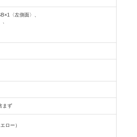
USB×1〈左側面〉、
）、
含まず
イエロー）