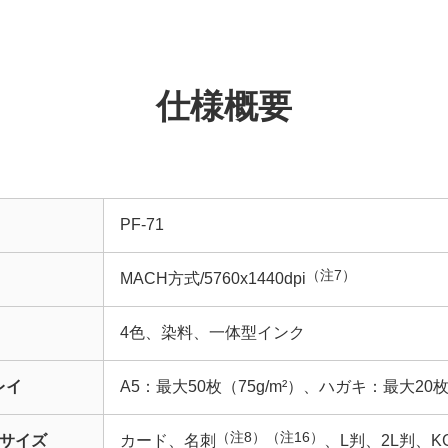
仕様概要
PF-71
（注7）
MACH方式/5760x1440dpi
4色、染料、一体型インク
レイ
A5：最大50枚（75g/m²）、ハガキ：最大20
（注8）
（注16）
サイズ
カード、名刺
、L判、2L判、