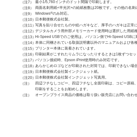
最小1/5,760インチのドット間隔で印刷します。
（注7）
両面名刺用紙<半光沢>の給紙枚数は20枚です。その他の名刺
（注8）
®
Windows
のみ対応。
（注9）
日本郵便株式会社製。
（注10）
写真を貼り合せたものや絵ハガキなど、厚手のハガキは正常
（注11）
デジタルカメラ用外部メモリーカード使用時は選択した用紙種
（注12）
Hi-Speed USBでのご使用は、パソコン側でHi-Speed
（注13）
本体に同梱されている取扱説明書以外のマニュアルおよび各
（注14）
プリンター本体に装着されています。
（注15）
印刷結果がこすれたりムラになったりするときは1枚ずつセッ
（注16）
パソコン接続時、Epson iPrint使用時のみ対応です。
（注17）
あらかじめロゴなどが印刷された封筒では、印刷できない場
（注18）
日本郵便株式会社製インクジェット紙。
（注19）
日本郵便株式会社製インクジェット写真用。
（注20）
四辺フチなしコピー、四辺フチなし全面印刷は、コピー原稿
（注）
印刷をすることをお勧めします。
オープンプライス商品の価格は取り扱い販売店にお問い合わ
（注）