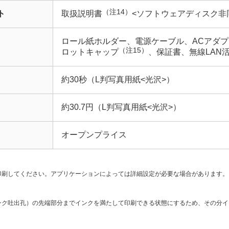
（注14）
ト
取扱説明書
<ソフトウェアディスク非
ロール紙ホルダー、電源ケーブル、ACアダプ
（注15）
ロットキャップ
、保証書、無線LAN
約30秒（L判写真用紙<光沢>）
約30.7円（L判写真用紙<光沢>）
オープンプライス
印刷してください。アプリケーションによっては詳細設定が必要な場合があります。
ンク吐出孔）の先端部分までインクを満たして印刷できる状態にするため、その分イ