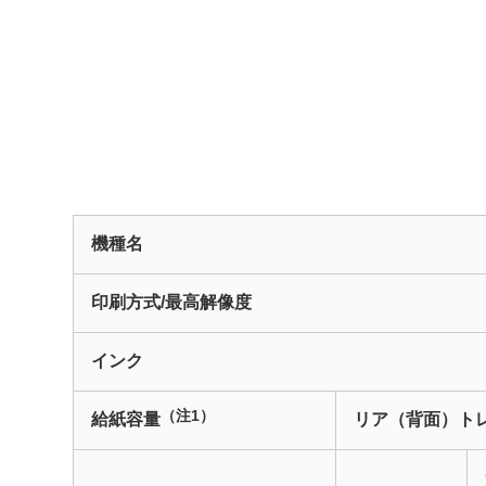
機種名
印刷方式/最高解像度
インク
（注1）
給紙容量
リア（背面）ト