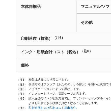
本体同梱品
マニュアル/ソフ
その他
（注6）
印刷速度（標準）
（注6）
インク・用紙合計コスト（税込）
価格
枚数は紙質により異なります。
（注1）
長形封筒はフラップ（ふたののりしろ部分）を開いた状態で
（注2）
アプリケーションによって異なります。
（注3）
インクカートリッジ、電源ケーブル含まず。
（注4）
購入直後のインク初期充填では、プリントヘッドノズル（イ
（注5）
よりも印刷できる枚数が少なくなることがあります。
印刷速度および印刷コスト算出条件。
（注6）