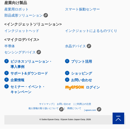
産業向け製品
産業用ロボット
スマート振動センサー
部品成形ソリューション
<インクジェットソリューション>
インクジェットヘッド
インクジェットによるものづくり
<マイクロデバイス>
半導体
水晶デバイス
センシングデバイス
ビジネスソリューション・
プリント活用
導入事例
サポート&ダウンロード
ショッピング
企業情報
お問い合わせ
セミナー・イベント・
ログイン
キャンペーン
サイトマップ
お問い合わせ
ご利用上の注意
個人情報の取り扱いについて
商標について
epson.com
© Seiko Epson Corp. / Epson Sales Japan Corp.
2026