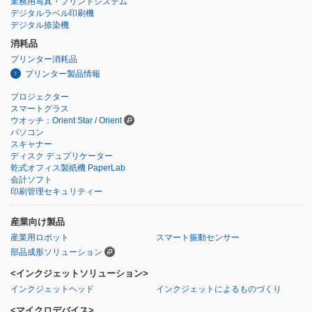
業務用写真・プリントシステム
デジタルラベル印刷機
デジタル捺染機
消耗品
プリンター消耗品
プリンター製品情報
プロジェクター
スマートグラス
ウオッチ：Orient Star / Orient
パソコン
スキャナー
ディスク デュプリケーター
乾式オフィス製紙機 PaperLab
会計ソフト
印刷管理セキュリティー
産業向け製品
産業用ロボット
スマート振動センサー
部品成形ソリューション
<インクジェットソリューション>
インクジェットヘッド
インクジェットによるものづくり
<マイクロデバイス>