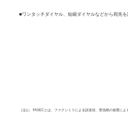
■ワンタッチダイヤル、短縮ダイヤルなどから宛先
FASECとは、ファクシミリによる誤送信、受信紙の放置に
（注1）