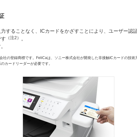
証
入力することなく、ICカードをかざすことにより、ユーザー認
（注2）
です
。
す。
株式会社の登録商標です。FeliCaは、ソニー株式会社が開発した非接触ICカードの技
応のカードリーダーが必要です。