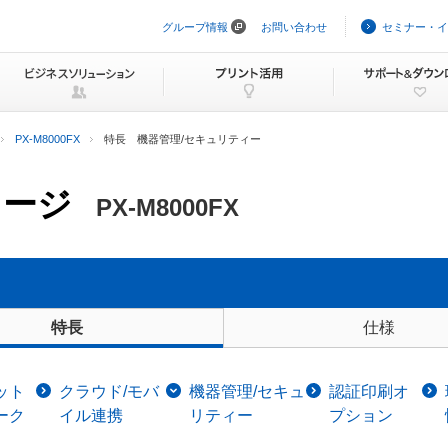
グループ情報
お問い合わせ
セミナー・イ
ナ
ビ
ゲ
ー
シ
ョ
ン
PX-M8000FX
特長 機器管理/セキュリティー
を
ス
キ
ャージ
ッ
PX-M8000FX
プ
仕様
特長
ット
クラウド/モバ
機器管理/セキュ
認証印刷オ
ーク
イル連携
リティー
プション