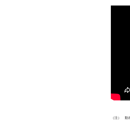
動
（注）