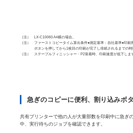
LX-C10060 A4横の場合。
（注）
ファーストコピータイム算出条件●測定基準：自社基準●印刷
（注）
ボタンを押してから1枚目の印刷が完了し排紙されるまでの
ステープルフィニッシャー・P2装着時、印刷速度が低下しま
（注）
急ぎのコピーに便利、割り込みボ
共有プリンターで他の人が大量部数を印刷中に急ぎ
中、実行待ちのジョブを確認できます。