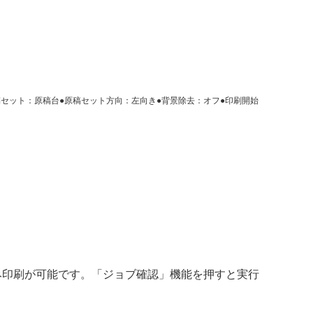
稿セット：原稿台●原稿セット方向：左向き●背景除去：オフ●印刷開始
み印刷が可能です。「ジョブ確認」機能を押すと実行