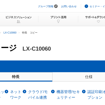
グループ情報
お問い合わせ
セミナー・イ
ナ
ビ
ゲ
ー
シ
ョ
ン
LX-C10060
特長 コピー
を
ス
キ
ャージ
ッ
LX-C10060
プ
仕様
特長
ニッ
ネット
クラウド/モ
機器管理/セキ
認証印刷
ー
ワーク
バイル連携
ュリティー
プション