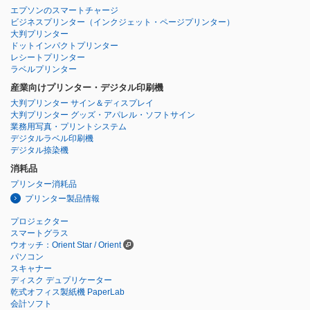
エプソンのスマートチャージ
ビジネスプリンター
（インクジェット・ページプリンター）
大判プリンター
ドットインパクトプリンター
レシートプリンター
ラベルプリンター
産業向けプリンター・デジタル印刷機
大判プリンター サイン＆ディスプレイ
大判プリンター グッズ・アパレル・ソフトサイン
業務用写真・プリントシステム
デジタルラベル印刷機
デジタル捺染機
消耗品
プリンター消耗品
プリンター製品情報
プロジェクター
スマートグラス
ウオッチ：Orient Star / Orient
パソコン
スキャナー
ディスク デュプリケーター
乾式オフィス製紙機 PaperLab
会計ソフト