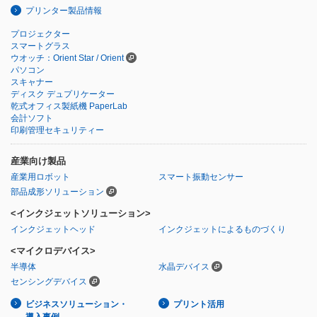
プリンター製品情報
プロジェクター
スマートグラス
ウオッチ：Orient Star / Orient
パソコン
スキャナー
ディスク デュプリケーター
乾式オフィス製紙機 PaperLab
会計ソフト
印刷管理セキュリティー
産業向け製品
産業用ロボット
スマート振動センサー
部品成形ソリューション
<インクジェットソリューション>
インクジェットヘッド
インクジェットによるものづくり
<マイクロデバイス>
半導体
水晶デバイス
センシングデバイス
ビジネスソリューション・
プリント活用