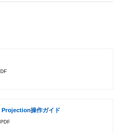
DF
B
k Projection操作ガイド
PDF
B