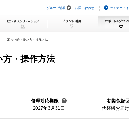
グループ情報
お問い合わせ
セミナー・イ
ナ
ビ
ゲ
ー
シ
ョ
ン
困った時・使い方・操作方法
を
ス
キ
い方・操作方法
ッ
プ
修理対応期限
初期保証
2027年3月31日
代替機お届