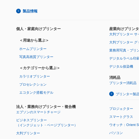
製品情報
個人・家庭向けプリンター
産業向けプリンタ
大判プリンター サ
＜用途から選ぶ＞
大判プリンター グ
ホームプリンター
業務用写真・プリ
写真高画質プリンター
デジタルラベル印
デジタル捺染機
＜カテゴリーから選ぶ＞
カラリオプリンター
消耗品
プリンター消耗品
プロセレクション
エコタンク搭載モデル
プリンター製
法人・業務向けプリンター・複合機
プロジェクター
エプソンのスマートチャージ
スマートグラス
ビジネスプリンター
ウオッチ：Orient Star
（インクジェット・ページプリンター）
パソコン
大判プリンター