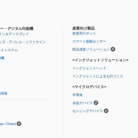
産業向け製品
ー・デジタル印刷機
産業用ロボット
イン＆ディスプレイ
スマート振動センサー
ッズ・アパレル・ソフトサイン
部品成形ソリューション
ントシステム
刷機
<インクジェットソリューション>
インクジェットヘッド
インクジェットによるものづくり
<マイクロデバイス>
品情報
半導体
水晶デバイス
センシングデバイス
 / Orient