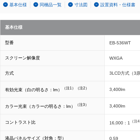
基本仕様
同梱品一覧
寸法図
設置資料・仕様書
基本仕様
型番
EB-536WT
スクリーン解像度
WXGA
方式
3LCD方式（
（注1）
（注2）
3,400lm
有効光束（白の明るさ：lm）
（注3）
3,400lm
カラー光束（カラーの明るさ：lm）
（注
コントラスト比
16,000：1
液晶パネルサイズ（対角：型）
0.59