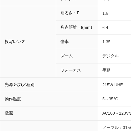
明るさ：F
1.6
焦点距離：f(mm)
6.4
投写レンズ
倍率
1.35
ズーム
デジタル
フォーカス
手動
光源 出力／種別
215W UHE
動作温度
5～35°C
電源
AC100～120V/
ノーマル：315W