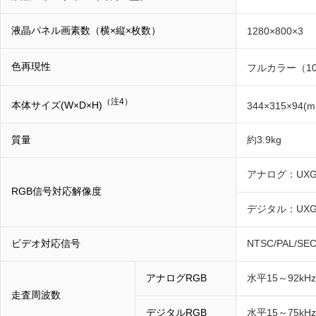
液晶パネル画素数（横×縦×枚数）
1280×800×3
色再現性
フルカラー（10
（注4）
本体サイズ(W×D×H)
344×315×94(m
質量
約3.9kg
アナログ：UXG
RGB信号対応解像度
デジタル：UXG
ビデオ対応信号
NTSC/PAL/
アナログRGB
水平15～92kH
走査周波数
デジタルRGB
水平15～75kHz、