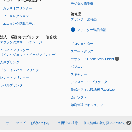
＜カテゴリーから選ぶ＞
デジタル捺染機
カラリオプリンター
消耗品
プロセレクション
プリンター消耗品
エコタンク搭載モデル
プリンター製品情報
法人・業務向けプリンター・複合機
エプソンのスマートチャージ
プロジェクター
ビジネスプリンター
スマートグラス
（インクジェット・ページプリンター）
ウオッチ：Orient Star / Orient
大判プリンター
パソコン
ドットインパクトプリンター
スキャナー
レシートプリンター
ディスク デュプリケーター
ラベルプリンター
乾式オフィス製紙機 PaperLab
会計ソフト
印刷管理セキュリティー
サイトマップ
お問い合わせ
ご利用上の注意
個人情報の取り扱いについて