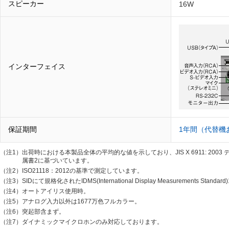
スピーカー
16W
インターフェイス
保証期間
1年間（代替機
（注1）
出荷時における本製品全体の平均的な値を示しており、JIS X 6911: 
属書2に基づいています。
（注2）
ISO21118：2012の基準で測定しています。
（注3）
SIDにて規格化されたIDMS(International Display Measurements St
（注4）
オートアイリス使用時。
（注5）
アナログ入力以外は1677万色フルカラー。
（注6）
突起部含まず。
（注7）
ダイナミックマイクロホンのみ対応しております。