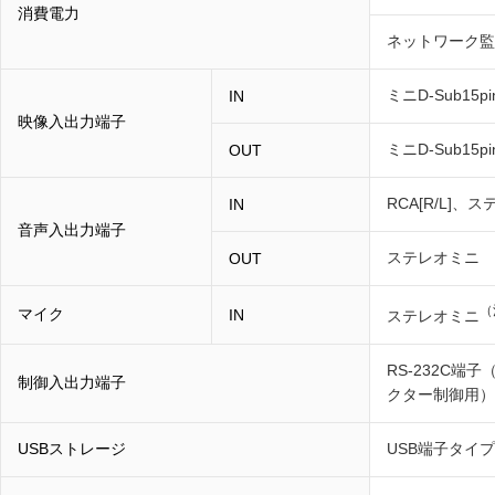
消費電力
ネットワーク監視
ミニD-Sub15p
IN
映像入出力端子
ミニD-Sub15pi
OUT
RCA[R/L]、ス
IN
音声入出力端子
ステレオミニ
OUT
（
マイク
IN
ステレオミニ
RS-232C
制御入出力端子
クター制御用）
USBストレージ
USB端子タイプ