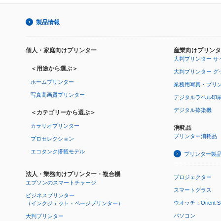
製品情報
個人・家庭向けプリンター
産業向けプリンタ
大判プリンター サ
＜用途から選ぶ＞
大判プリンター グ
ホームプリンター
業務用写真・プリ
写真高画質プリンター
デジタルラベル印
デジタル捺染機
＜カテゴリーから選ぶ＞
カラリオプリンター
消耗品
プリンター消耗品
プロセレクション
エコタンク搭載モデル
プリンター製
法人・業務向けプリンター・複合機
プロジェクター
エプソンのスマートチャージ
スマートグラス
ビジネスプリンター
ウオッチ：Orient Star
（インクジェット・ページプリンター）
パソコン
大判プリンター