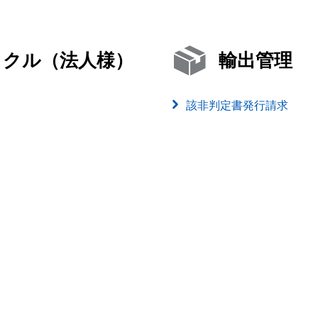
イクル（法人様）
輸出管理
該非判定書発行請求
）