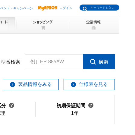
ログイン
ベント・キャンペーン
例）EP-885AW
型番検索
製品情報をみる
仕様表を見る
区分
初期保証期間
修理
1年