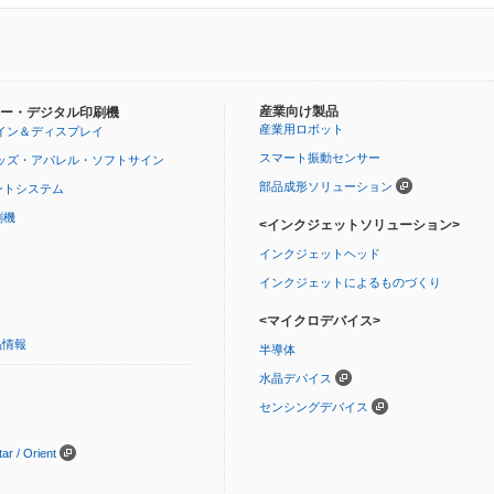
産業向け製品
ー・デジタル印刷機
産業用ロボット
イン＆ディスプレイ
スマート振動センサー
ッズ・アパレル・ソフトサイン
部品成形ソリューション
ントシステム
刷機
<インクジェットソリューション>
インクジェットヘッド
インクジェットによるものづくり
<マイクロデバイス>
品情報
半導体
水晶デバイス
センシングデバイス
 / Orient