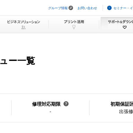
グループ情報
お問い合わせ
セミナー・イ
ナ
ビ
ゲ
ー
シ
ョ
ン
を
ス
キ
ニュー一覧
ッ
プ
修理対応期限
初期保証
-
出張