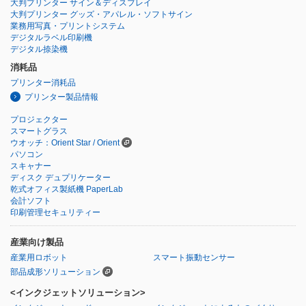
大判プリンター サイン＆ディスプレイ
大判プリンター グッズ・アパレル・ソフトサイン
業務用写真・プリントシステム
デジタルラベル印刷機
デジタル捺染機
消耗品
プリンター消耗品
プリンター製品情報
プロジェクター
スマートグラス
ウオッチ：Orient Star / Orient
パソコン
スキャナー
ディスク デュプリケーター
乾式オフィス製紙機 PaperLab
会計ソフト
印刷管理セキュリティー
産業向け製品
産業用ロボット
スマート振動センサー
部品成形ソリューション
<インクジェットソリューション>