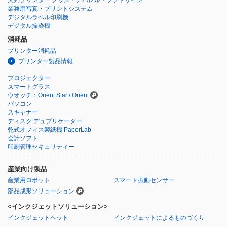
大判プリンター グッズ・アパレル・ソフトサイン
業務用写真・プリントシステム
デジタルラベル印刷機
デジタル捺染機
消耗品
プリンター消耗品
プリンター製品情報
プロジェクター
スマートグラス
ウオッチ：Orient Star / Orient
パソコン
スキャナー
ディスク デュプリケーター
乾式オフィス製紙機 PaperLab
会計ソフト
印刷管理セキュリティー
産業向け製品
産業用ロボット
スマート振動センサー
部品成形ソリューション
<インクジェットソリューション>
インクジェットヘッド
インクジェットによるものづくり