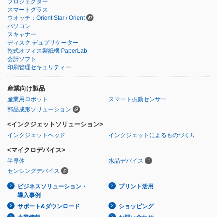
プロジェクター
スマートグラス
ウオッチ：Orient Star / Orient
パソコン
スキャナー
ディスク デュプリケーター
乾式オフィス製紙機 PaperLab
会計ソフト
印刷管理セキュリティー
産業向け製品
産業用ロボット
スマート振動センサー
部品成形ソリューション
<インクジェットソリューション>
インクジェットヘッド
インクジェットによるものづくり
<マイクロデバイス>
半導体
水晶デバイス
センシングデバイス
ビジネスソリューション・
プリント活用
導入事例
サポート&ダウンロード
ショッピング