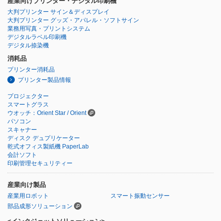
産業向けプリンター・デジタル印刷機
大判プリンター サイン＆ディスプレイ
大判プリンター グッズ・アパレル・ソフトサイン
業務用写真・プリントシステム
デジタルラベル印刷機
デジタル捺染機
消耗品
プリンター消耗品
プリンター製品情報
プロジェクター
スマートグラス
ウオッチ：Orient Star / Orient
パソコン
スキャナー
ディスク デュプリケーター
乾式オフィス製紙機 PaperLab
会計ソフト
印刷管理セキュリティー
産業向け製品
産業用ロボット
スマート振動センサー
部品成形ソリューション