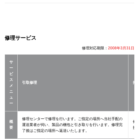
修理サービス
修理対応期限：
2008年3月31日
サ
ー
ビ
ス
引取修理
持
メ
ニ
ュ
ー
修理センターで修理を行います。ご指定の場所へ当社手配の
概
修
運送業者が伺い、製品の梱包と引き取りを行います。修理完
要
接
了後はご指定の場所へ返送いたします。