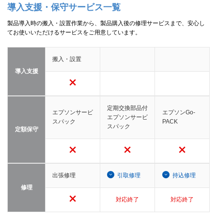
導入支援・保守サービス一覧
製品導入時の搬入・設置作業から、製品購入後の修理サービスまで、安心し
てお使いいただけるサービスをご用意しています。
搬入・設置
導入支援
定期交換部品付
エプソンサービ
エプソンGo-
エプソンサービ
スパック
PACK
スパック
定額保守
出張修理
引取修理
持込修理
修理
対応終了
対応終了