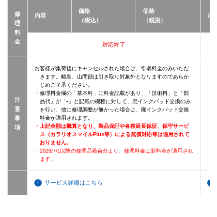
価格
価格
修
内容
内
（税込）
（税別）
理
料
金
対応終了
お客様が集荷後にキャンセルされた場合は、引取料金のみいただ
きます。離島、山間部は引き取り対象外となりますのであらか
・
じめご了承ください。
・修理料金欄の「基本料」に料金記載があり、「技術料」と「部
注
品代」が「-」と記載の機種に対して、廃インクパッド交換のみ
意
を行い、他に修理調整が無かった場合は、廃インクパッド交換
・
事
料金が適用されます。
・上記金額は概算となり、製品保証や各種延長保証、保守サービ
項
ス（カラリオスマイルPlus等）による無償対応等は適用されて
・2
おりません。
・2026/7/1以降の修理品着荷分より、修理料金は新料金が適用され
ます。
サービス詳細はこちら