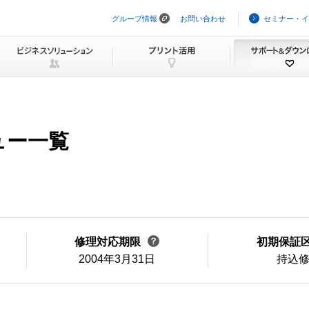
グループ情報
お問い合わせ
セミナー・イ
ナ
ビ
ゲ
ー
シ
ョ
ン
を
ス
キ
ュー一覧
ッ
プ
修理対応期限
初期保証
2004年3月31日
持込