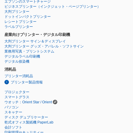
エプソンのスマートチャージ
ビジネスプリンター
（インクジェット・ページプリンター）
大判プリンター
ドットインパクトプリンター
レシートプリンター
ラベルプリンター
産業向けプリンター・デジタル印刷機
大判プリンター サイン＆ディスプレイ
大判プリンター グッズ・アパレル・ソフトサイン
業務用写真・プリントシステム
デジタルラベル印刷機
デジタル捺染機
消耗品
プリンター消耗品
プリンター製品情報
プロジェクター
スマートグラス
ウオッチ：Orient Star / Orient
パソコン
スキャナー
ディスク デュプリケーター
乾式オフィス製紙機 PaperLab
会計ソフト
印刷管理セキュリティー