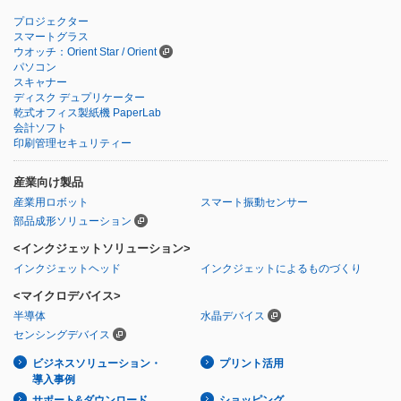
プロジェクター
スマートグラス
ウオッチ：Orient Star / Orient
パソコン
スキャナー
ディスク デュプリケーター
乾式オフィス製紙機 PaperLab
会計ソフト
印刷管理セキュリティー
産業向け製品
産業用ロボット
スマート振動センサー
部品成形ソリューション
<インクジェットソリューション>
インクジェットヘッド
インクジェットによるものづくり
<マイクロデバイス>
半導体
水晶デバイス
センシングデバイス
ビジネスソリューション・
プリント活用
導入事例
サポート&ダウンロード
ショッピング