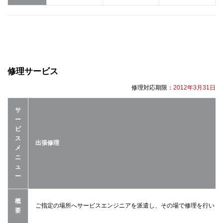
修理サービス
修理対応期限：
2012年3月31日
サ
ー
ビ
ス
出張修理
メ
ニ
ュ
ー
概
ご指定の場所へサービスエンジニアを派遣し、その場で修理を行いま
要