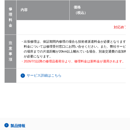
価格
修
内容
（税込）
理
料
金
対応終了
・出張修理は、保証期間内修理の場合も技術者派遣料金が必要となります（
注
料金については修理受付窓口にお問い合せください。また、弊社サービス
意
の場所までの片道距離が20km以上離れている場合、別途交通費の追加料
事
が必要になります。
項
・2026/7/1以降の修理品着荷分より、修理料金は新料金が適用されます。
サービス詳細はこちら
製品情報