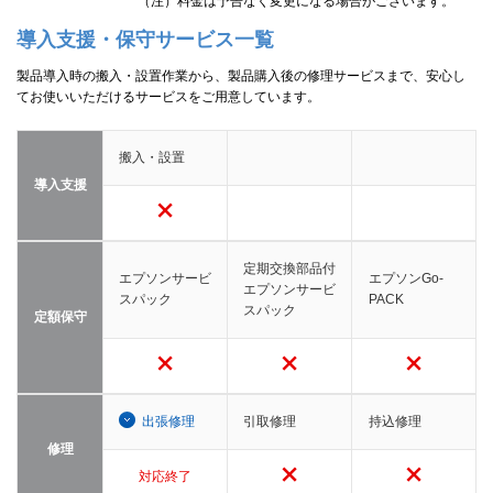
（注）料金は予告なく変更になる場合がございます。
導入支援・保守サービス一覧
製品導入時の搬入・設置作業から、製品購入後の修理サービスまで、安心し
てお使いいただけるサービスをご用意しています。
搬入・設置
導入支援
定期交換部品付
エプソンサービ
エプソンGo-
エプソンサービ
スパック
PACK
スパック
定額保守
出張修理
引取修理
持込修理
修理
対応終了