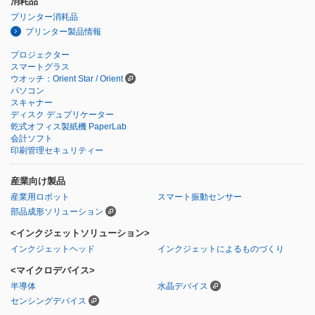
消耗品
プリンター消耗品
プリンター製品情報
プロジェクター
スマートグラス
ウオッチ：Orient Star / Orient
パソコン
スキャナー
ディスク デュプリケーター
乾式オフィス製紙機 PaperLab
会計ソフト
印刷管理セキュリティー
産業向け製品
産業用ロボット
スマート振動センサー
部品成形ソリューション
<インクジェットソリューション>
インクジェットヘッド
インクジェットによるものづくり
<マイクロデバイス>
半導体
水晶デバイス
センシングデバイス