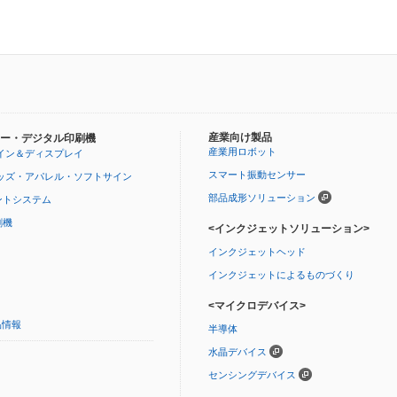
産業向け製品
ー・デジタル印刷機
産業用ロボット
イン＆ディスプレイ
スマート振動センサー
ッズ・アパレル・ソフトサイン
部品成形ソリューション
ントシステム
刷機
<インクジェットソリューション>
インクジェットヘッド
インクジェットによるものづくり
<マイクロデバイス>
品情報
半導体
水晶デバイス
センシングデバイス