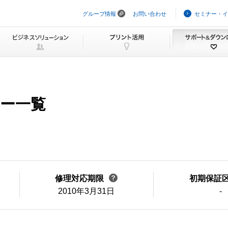
グループ情報
お問い合わせ
セミナー・イ
ナ
ビ
ゲ
ー
シ
ョ
ン
を
ス
キ
ュー一覧
ッ
プ
修理対応期限
初期保証
2010年3月31日
-