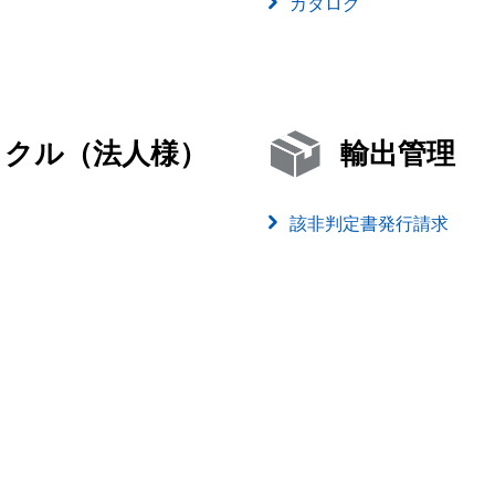
カタログ
イクル（法人様）
輸出管理
該非判定書発行請求
）