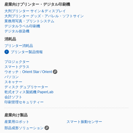
産業向けプリンター・デジタル印刷機
大判プリンター サイン＆ディスプレイ
大判プリンター グッズ・アパレル・ソフトサイン
業務用写真・プリントシステム
デジタルラベル印刷機
デジタル捺染機
消耗品
プリンター消耗品
プリンター製品情報
プロジェクター
スマートグラス
ウオッチ：Orient Star / Orient
パソコン
スキャナー
ディスク デュプリケーター
乾式オフィス製紙機 PaperLab
会計ソフト
印刷管理セキュリティー
産業向け製品
産業用ロボット
スマート振動センサー
部品成形ソリューション