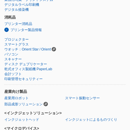
デジタルラベル印刷機
デジタル捺染機
消耗品
プリンター消耗品
プリンター製品情報
プロジェクター
スマートグラス
ウオッチ：Orient Star / Orient
パソコン
スキャナー
ディスク デュプリケーター
乾式オフィス製紙機 PaperLab
会計ソフト
印刷管理セキュリティー
産業向け製品
産業用ロボット
スマート振動センサー
部品成形ソリューション
<インクジェットソリューション>
インクジェットヘッド
インクジェットによるものづくり
<マイクロデバイス>